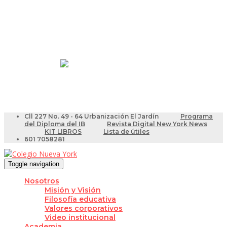
Resultados Pruebas Saber
Videotutoriales para Docentes
Cll 227 No. 49 - 64 Urbanización El Jardín
Programa
del Diploma del IB
Revista Digital New York News
KIT LIBROS
Lista de útiles
601 7058281
Toggle navigation
Nosotros
Misión y Visión
Filosofía educativa
Valores corporativos
Video institucional
Academia