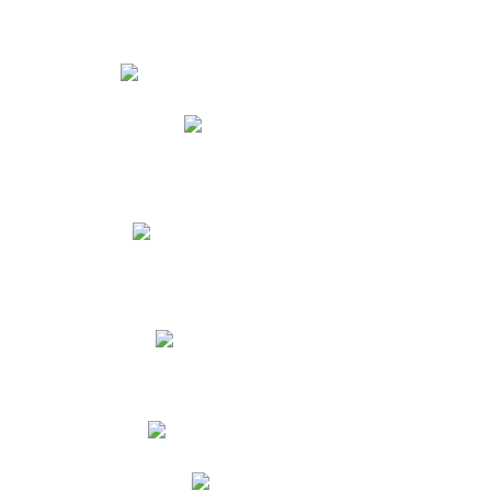
Estudiantes
Phidias
Biblioteca CNY
Cronograma de evaluaciones
Manual de Convivencia
Resultados Pruebas Saber