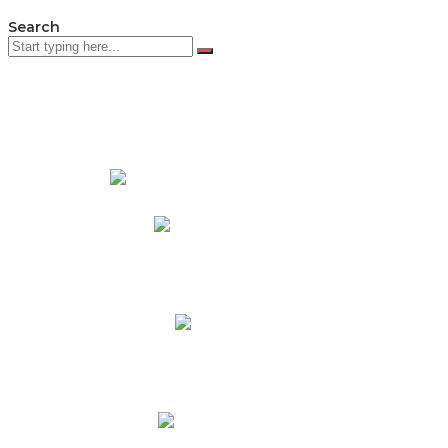
Search
PADRES DE FAMILIA
Padres CNY Online
Circulares a Padres
Cronograma