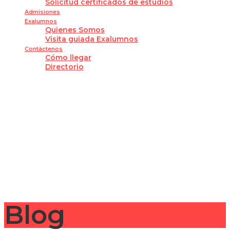
Solicitud certificados de estudios
Admisiones
Exalumnos
Quienes Somos
Visita guiada Exalumnos
Contáctenos
Cómo llegar
Directorio
¿Tienes alguna pregunta?
Enviar la consulta
Mensaje enviado
Cerrar
Blog