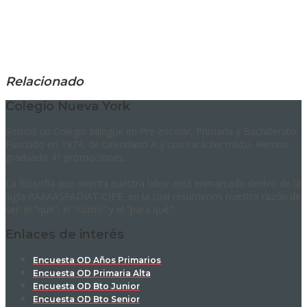
Relacionado
Colegio Nueva York
Somos un Colegio bilingüe en Pre-escolar, Primaria y Bachillerato.
Fundado en 1974, de calendario A y con carácter mixto. Hemos
graduado 41 promociones.
La filosofía que orienta nuestra labor está enmarcada dentro de la
sigla RAAAASFADIAT-CIPE, en la cual resumimos nuestra razón de
ser: el “qué”, el “cómo” y el “para qué”.
Enlaces de interés
Encuesta OD Años Primarios
Encuesta OD Primaria Alta
Encuesta OD Bto Junior
Encuesta OD Bto Senior