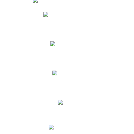
Phidias
Correo para Docentes
Biblioteca CNY
Cronograma
INEWS