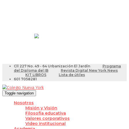
Resultados Pruebas Saber
Videotutoriales para Docentes
Cll 227 No. 49 - 64 Urbanización El Jardín
Programa
del Diploma del IB
Revista Digital New York News
KIT LIBROS
Lista de útiles
601 7058281
Toggle navigation
Nosotros
Misión y Visión
Filosofía educativa
Valores corporativos
Video institucional
Academia