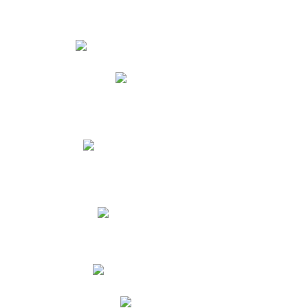
Estudiantes
Phidias
Biblioteca CNY
Cronograma de evaluaciones
Manual de Convivencia
Resultados Pruebas Saber