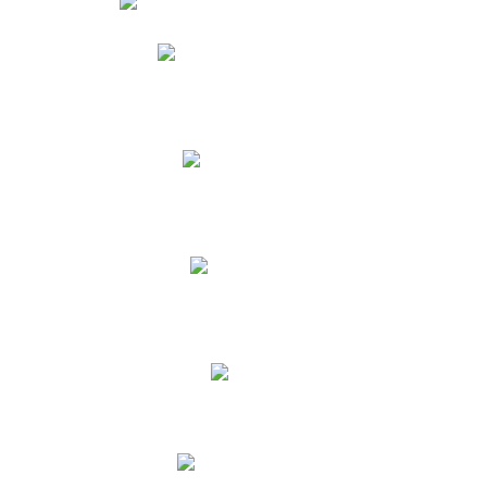
Phidias
Correo para Docentes
Biblioteca CNY
Cronograma
INEWS