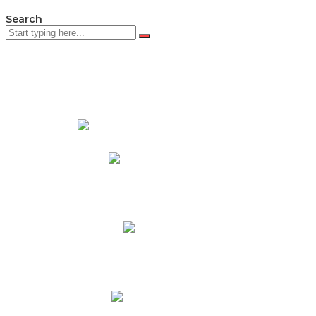
Search
PADRES DE FAMILIA
Padres CNY Online
Circulares a Padres
Cronograma