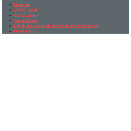
Noticias
Cómo llegar
Contáctenos
Condiciones
Política de tratamiento de datos personales
Línea ética
Sign In
La contraseña debe tener un mínimo
de 8 caracteres de números y letras, y contener al menos 1 letra
mayúscula
I want to sign up as instructor
Recordarme
Sign In
Registro