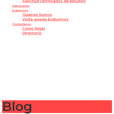
Solicitud certificados de estudios
Admisiones
Exalumnos
Quienes Somos
Visita guiada Exalumnos
Contáctenos
Cómo llegar
Directorio
¿Tienes alguna pregunta?
Enviar la consulta
Mensaje enviado
Cerrar
Blog