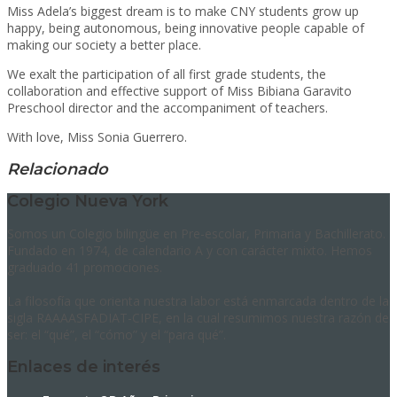
Miss Adela’s biggest dream is to make CNY students grow up
happy, being autonomous, being innovative people capable of
making our society a better place.
We exalt the participation of all first grade students, the
collaboration and effective support of Miss Bibiana Garavito
Preschool director and the accompaniment of teachers.
With love, Miss Sonia Guerrero.
Relacionado
Colegio Nueva York
Somos un Colegio bilingüe en Pre-escolar, Primaria y Bachillerato.
Fundado en 1974, de calendario A y con carácter mixto. Hemos
graduado 41 promociones.
La filosofía que orienta nuestra labor está enmarcada dentro de la
sigla RAAAASFADIAT-CIPE, en la cual resumimos nuestra razón de
ser: el “qué”, el “cómo” y el “para qué”.
Enlaces de interés