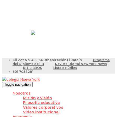
Resultados Pruebas Saber
Videotutoriales para Docentes
Cll 227 No. 49 - 64 Urbanización El Jardín
Programa
del Diploma del IB
Revista Digital New York News
KIT LIBROS
Lista de útiles
601 7058281
Toggle navigation
Nosotros
Misión y Visión
Filosofía educativa
Valores corporativos
Video institucional
Academia