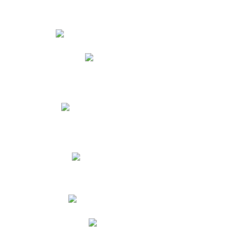
Estudiantes
Phidias
Biblioteca CNY
Cronograma de evaluaciones
Manual de Convivencia
Resultados Pruebas Saber