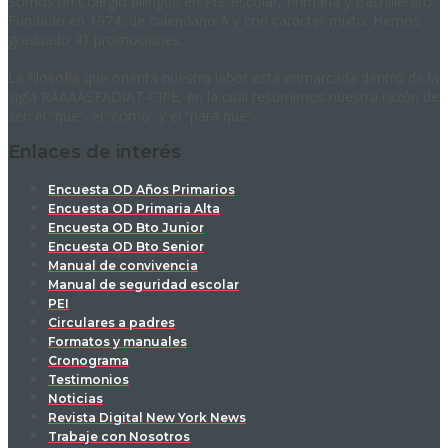
Somos un Colegio bilingüe en Pre-escolar, Primaria y Bachillerato.
Fundado en 1974, de calendario A y con carácter mixto. Hemos
graduado 41 promociones.
La filosofía que orienta nuestra labor está enmarcada dentro de la
sigla RAAAASFADIAT-CIPE, en la cual resumimos nuestra razón de
ser: el “qué”, el “cómo” y el “para qué”.
Enlaces de interés
Encuesta OD Años Primarios
Encuesta OD Primaria Alta
Encuesta OD Bto Junior
Encuesta OD Bto Senior
Manual de convivencia
Manual de seguridad escolar
PEI
Circulares a padres
Formatos y manuales
Cronograma
Testimonios
Noticias
Revista Digital New York News
Trabaje con Nosotros