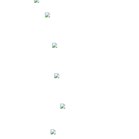
Phidias
Correo para Docentes
Biblioteca CNY
Cronograma
INEWS