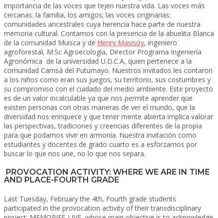
importancia de las voces que tejen nuestra vida. Las voces más
cercanas: la familia, los amigos; las voces originarias:
comunidades ancestrales cuya herencia hace parte de nuestra
memoria cultural. Contamos con la presencia de la abuelita Blanca
de la comunidad Muisca y de
Henry Mavisoy
, ingeniero
agroforestal, M.Sc Agroecología, Director Programa Ingeniería
Agronómica de la universidad U.D.C.A, quien pertenece a la
comunidad Camsá del Putumayo. Nuestros invitados les contaron
a los niños como eran sus juegos, su territorio, sus costumbres y
su compromiso con el cuidado del medio ambiente. Este proyecto
es de un valor incalculable ya que nos permite aprender que
existen personas con otras maneras de ver el mundo, que la
diversidad nos enriquece y que tener mente abierta implica valorar
las perspectivas, tradiciones y creencias diferentes de la propia
para que podamos vivir en armonía. Nuestra invitación como
estudiantes y docentes de grado cuarto es a esforzarnos por
buscar lo que nos une, no lo que nos separa.
PROVOCATION ACTIVITY: WHERE WE ARE IN TIME
AND PLACE-FOURTH GRADE
Last Tuesday, February the 4th, Fourth grade students
participated in the provocation activity of their transdisciplinary
project: MEMORIES LIVE, whose main objective is to acknowledge