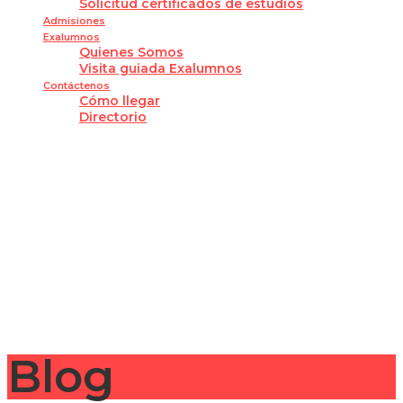
Solicitud certificados de estudios
Admisiones
Exalumnos
Quienes Somos
Visita guiada Exalumnos
Contáctenos
Cómo llegar
Directorio
¿Tienes alguna pregunta?
Enviar la consulta
Mensaje enviado
Cerrar
Blog