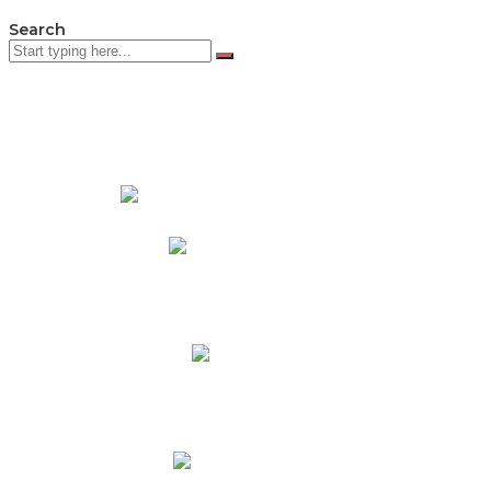
Search
PADRES DE FAMILIA
Padres CNY Online
Circulares a Padres
Cronograma