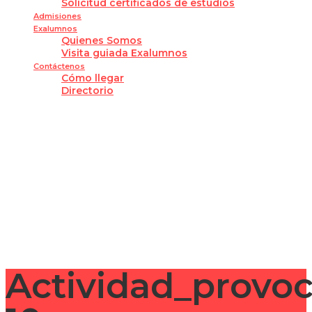
Solicitud certificados de estudios
Admisiones
Exalumnos
Quienes Somos
Visita guiada Exalumnos
Contáctenos
Cómo llegar
Directorio
¿Tienes alguna pregunta?
Enviar la consulta
Mensaje enviado
Cerrar
Actividad_provo