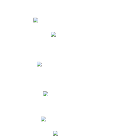
Estudiantes
Phidias
Biblioteca CNY
Cronograma de evaluaciones
Manual de Convivencia
Resultados Pruebas Saber