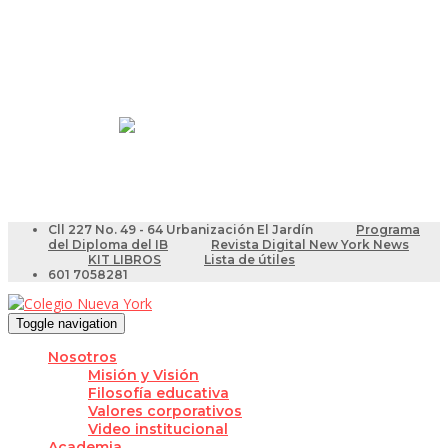
Resultados Pruebas Saber
Videotutoriales para Docentes
Cll 227 No. 49 - 64 Urbanización El Jardín
Programa
del Diploma del IB
Revista Digital New York News
KIT LIBROS
Lista de útiles
601 7058281
Toggle navigation
Nosotros
Misión y Visión
Filosofía educativa
Valores corporativos
Video institucional
Academia