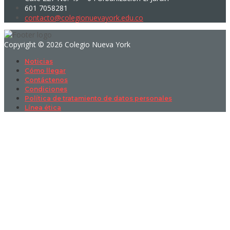
601 7058281
contacto@colegionuevayork.edu.co
Copyright © 2026 Colegio Nueva York
Noticias
Cómo llegar
Contáctenos
Condiciones
Política de tratamiento de datos personales
Línea ética
Sign In
La contraseña debe tener un mínimo
de 8 caracteres de números y letras, y contener al menos 1 letra
mayúscula
I want to sign up as instructor