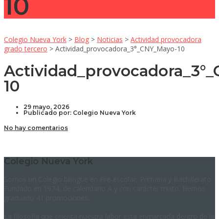
10
Colegio Nueva York
>
Blog
>
Noticias
>
Actividad provocadora
grado tercero
>
Actividad_provocadora_3°_CNY_Mayo-10
Actividad_provocadora_3°
10
29 mayo, 2026
Publicado por:
Colegio Nueva York
No hay comentarios
Colegio Nueva York
Somos un Colegio bilingüe en Pre-escolar, Primaria y Bachillerato.
Fundado en 1974, de calendario A y con carácter mixto. Hemos
graduado 41 promociones.
La filosofía que orienta nuestra labor está enmarcada dentro de la