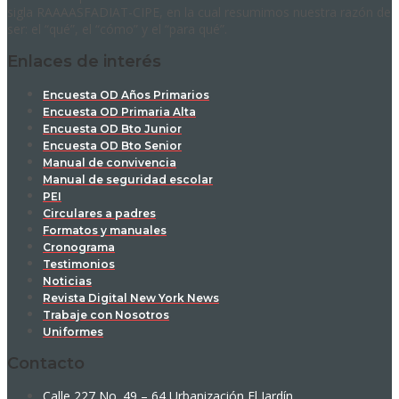
sigla RAAAASFADIAT-CIPE, en la cual resumimos nuestra razón de
ser: el “qué”, el “cómo” y el “para qué”.
Enlaces de interés
Encuesta OD Años Primarios
Encuesta OD Primaria Alta
Encuesta OD Bto Junior
Encuesta OD Bto Senior
Manual de convivencia
Manual de seguridad escolar
PEI
Circulares a padres
Formatos y manuales
Cronograma
Testimonios
Noticias
Revista Digital New York News
Trabaje con Nosotros
Uniformes
Contacto
Calle 227 No. 49 – 64 Urbanización El Jardín