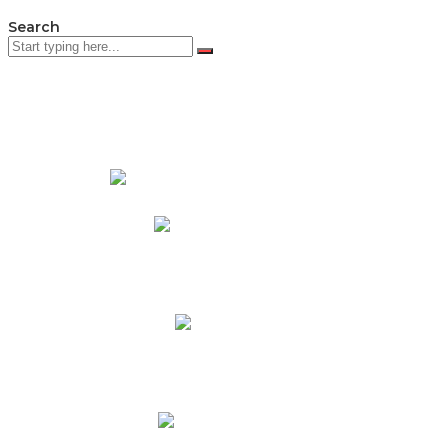
Search
PADRES DE FAMILIA
Padres CNY Online
Circulares a Padres
Cronograma