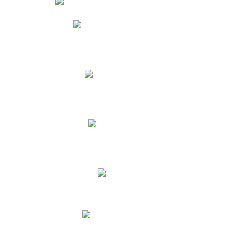
Phidias
Correo para Docentes
Biblioteca CNY
Cronograma
INEWS