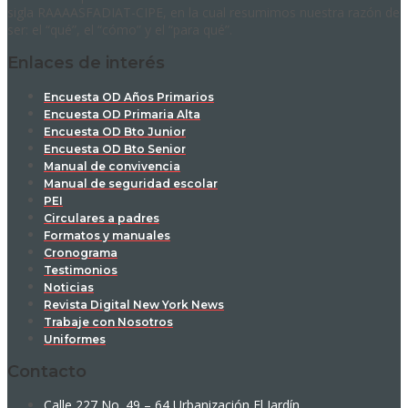
sigla RAAAASFADIAT-CIPE, en la cual resumimos nuestra razón de
ser: el “qué”, el “cómo” y el “para qué”.
Enlaces de interés
Encuesta OD Años Primarios
Encuesta OD Primaria Alta
Encuesta OD Bto Junior
Encuesta OD Bto Senior
Manual de convivencia
Manual de seguridad escolar
PEI
Circulares a padres
Formatos y manuales
Cronograma
Testimonios
Noticias
Revista Digital New York News
Trabaje con Nosotros
Uniformes
Contacto
Calle 227 No. 49 – 64 Urbanización El Jardín