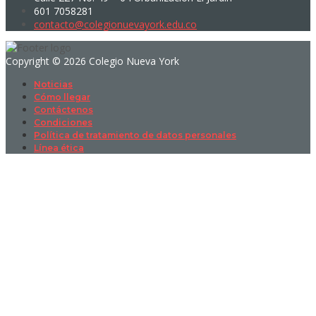
601 7058281
contacto@colegionuevayork.edu.co
Copyright © 2026 Colegio Nueva York
Noticias
Cómo llegar
Contáctenos
Condiciones
Política de tratamiento de datos personales
Línea ética
Sign In
La contraseña debe tener un mínimo
de 8 caracteres de números y letras, y contener al menos 1 letra
mayúscula
I want to sign up as instructor