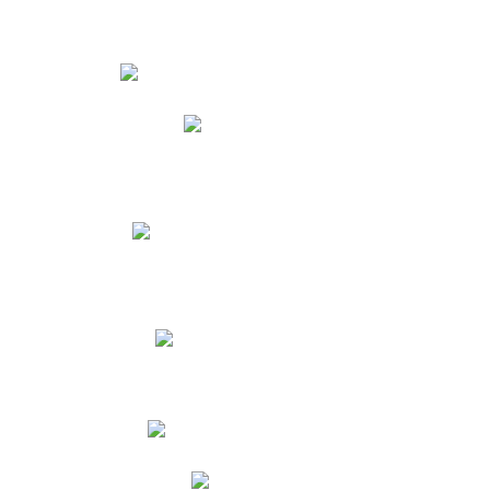
Estudiantes
Phidias
Biblioteca CNY
Cronograma de evaluaciones
Manual de Convivencia
Resultados Pruebas Saber