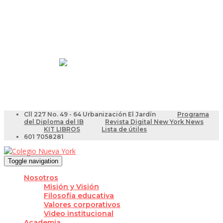
Resultados Pruebas Saber
Videotutoriales para Docentes
Cll 227 No. 49 - 64 Urbanización El Jardín
Programa
del Diploma del IB
Revista Digital New York News
KIT LIBROS
Lista de útiles
601 7058281
Toggle navigation
Nosotros
Misión y Visión
Filosofía educativa
Valores corporativos
Video institucional
Academia