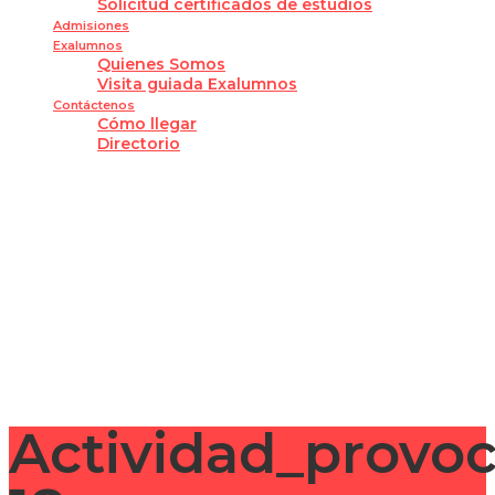
Solicitud certificados de estudios
Admisiones
Exalumnos
Quienes Somos
Visita guiada Exalumnos
Contáctenos
Cómo llegar
Directorio
¿Tienes alguna pregunta?
Enviar la consulta
Mensaje enviado
Cerrar
Actividad_provo