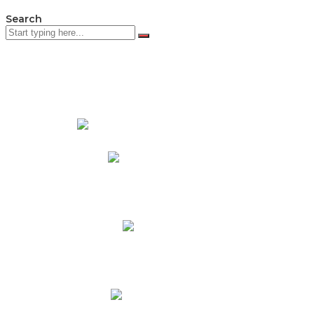
Search
PADRES DE FAMILIA
Padres CNY Online
Circulares a Padres
Cronograma