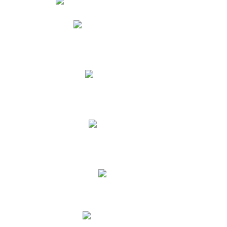
Phidias
Correo para Docentes
Biblioteca CNY
Cronograma
INEWS