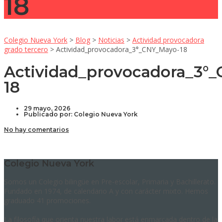
18
Colegio Nueva York
>
Blog
>
Noticias
>
Actividad provocadora
grado tercero
>
Actividad_provocadora_3°_CNY_Mayo-18
Actividad_provocadora_3°
18
29 mayo, 2026
Publicado por:
Colegio Nueva York
No hay comentarios
Colegio Nueva York
Somos un Colegio bilingüe en Pre-escolar, Primaria y Bachillerato.
Fundado en 1974, de calendario A y con carácter mixto. Hemos
graduado 41 promociones.
La filosofía que orienta nuestra labor está enmarcada dentro de la