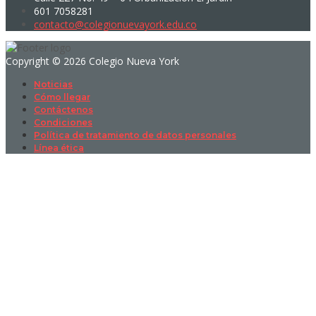
601 7058281
contacto@colegionuevayork.edu.co
Copyright © 2026 Colegio Nueva York
Noticias
Cómo llegar
Contáctenos
Condiciones
Política de tratamiento de datos personales
Línea ética
Sign In
La contraseña debe tener un mínimo
de 8 caracteres de números y letras, y contener al menos 1 letra
mayúscula
I want to sign up as instructor