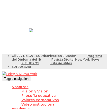
Resultados Pruebas Saber
Videotutoriales para Docentes
Cll 227 No. 49 - 64 Urbanización El Jardín
Programa
del Diploma del IB
Revista Digital New York News
KIT LIBROS
Lista de útiles
601 7058281
Toggle navigation
Nosotros
Misión y Visión
Filosofía educativa
Valores corporativos
Video institucional
Academia