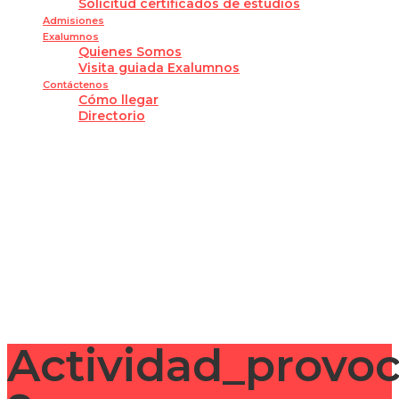
Solicitud certificados de estudios
Admisiones
Exalumnos
Quienes Somos
Visita guiada Exalumnos
Contáctenos
Cómo llegar
Directorio
¿Tienes alguna pregunta?
Enviar la consulta
Mensaje enviado
Cerrar
Actividad_provo