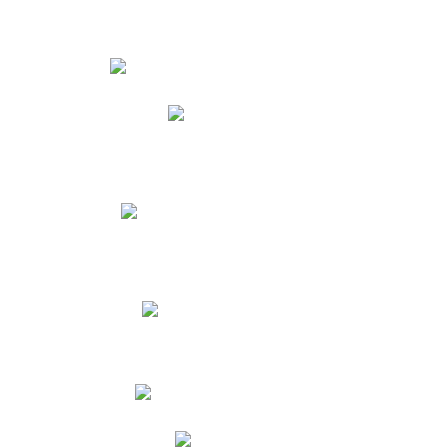
Estudiantes
Phidias
Biblioteca CNY
Cronograma de evaluaciones
Manual de Convivencia
Resultados Pruebas Saber