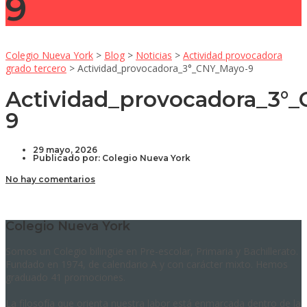
9
Colegio Nueva York
>
Blog
>
Noticias
>
Actividad provocadora
grado tercero
>
Actividad_provocadora_3°_CNY_Mayo-9
Actividad_provocadora_3°
9
29 mayo, 2026
Publicado por:
Colegio Nueva York
No hay comentarios
Colegio Nueva York
Somos un Colegio bilingüe en Pre-escolar, Primaria y Bachillerato.
Fundado en 1974, de calendario A y con carácter mixto. Hemos
graduado 41 promociones.
La filosofía que orienta nuestra labor está enmarcada dentro de la