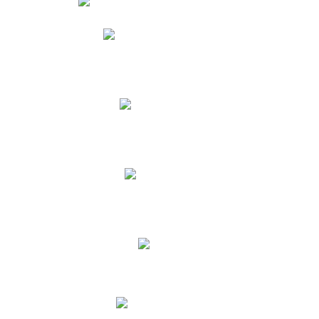
Phidias
Correo para Docentes
Biblioteca CNY
Cronograma
INEWS