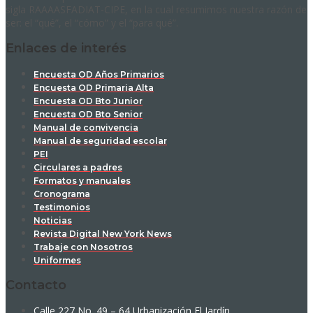
sigla RAAAASFADIAT-CIPE, en la cual resumimos nuestra razón de
ser: el “qué”, el “cómo” y el “para qué”.
Enlaces de interés
Encuesta OD Años Primarios
Encuesta OD Primaria Alta
Encuesta OD Bto Junior
Encuesta OD Bto Senior
Manual de convivencia
Manual de seguridad escolar
PEI
Circulares a padres
Formatos y manuales
Cronograma
Testimonios
Noticias
Revista Digital New York News
Trabaje con Nosotros
Uniformes
Contacto
Calle 227 No. 49 – 64 Urbanización El Jardín