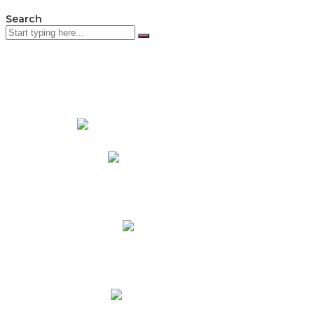
Search
PADRES DE FAMILIA
Padres CNY Online
Circulares a Padres
Cronograma