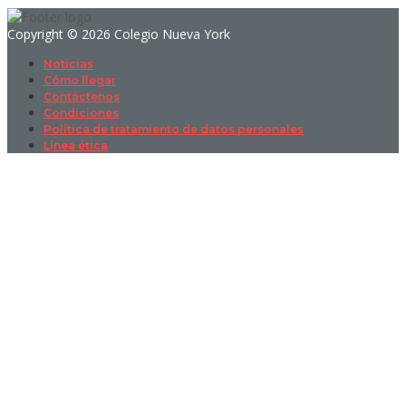
Copyright © 2026 Colegio Nueva York
Noticias
Cómo llegar
Contáctenos
Condiciones
Política de tratamiento de datos personales
Línea ética
Sign In
La contraseña debe tener un mínimo
de 8 caracteres de números y letras, y contener al menos 1 letra
mayúscula
I want to sign up as instructor