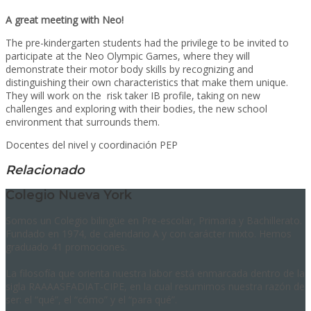
A great meeting with Neo!
The pre-kindergarten students had the privilege to be invited to
participate at the Neo Olympic Games, where they will
demonstrate their motor body skills by recognizing and
distinguishing their own characteristics that make them unique.
They will work on the risk taker IB profile, taking on new
challenges and exploring with their bodies, the new school
environment that surrounds them.
Docentes del nivel y coordinación PEP
Relacionado
Colegio Nueva York
Somos un Colegio bilingüe en Pre-escolar, Primaria y Bachillerato.
Fundado en 1974, de calendario A y con carácter mixto. Hemos
graduado 41 promociones.
La filosofía que orienta nuestra labor está enmarcada dentro de la
sigla RAAAASFADIAT-CIPE, en la cual resumimos nuestra razón de
ser: el “qué”, el “cómo” y el “para qué”.