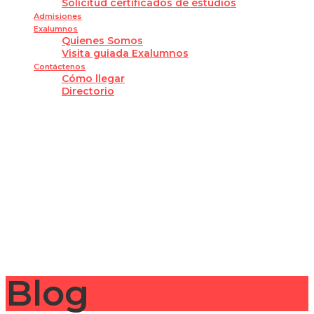
Solicitud certificados de estudios
Admisiones
Exalumnos
Quienes Somos
Visita guiada Exalumnos
Contáctenos
Cómo llegar
Directorio
¿Tienes alguna pregunta?
Enviar la consulta
Mensaje enviado
Cerrar
Blog