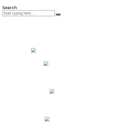
Search
PADRES DE FAMILIA
Padres CNY Online
Circulares a Padres
Cronograma