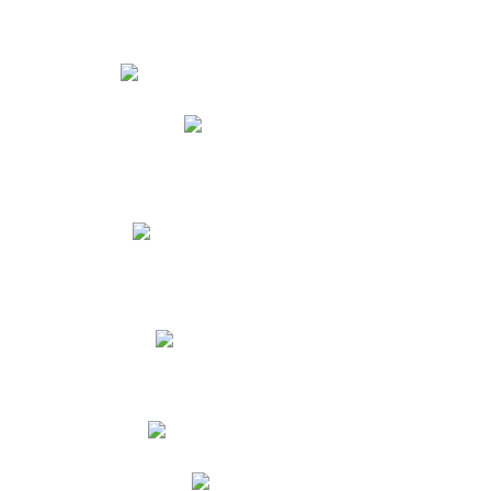
Estudiantes
Phidias
Biblioteca CNY
Cronograma de evaluaciones
Manual de Convivencia
Resultados Pruebas Saber