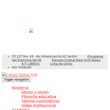
Resultados Pruebas Saber
Videotutoriales para Docentes
Cll 227 No. 49 - 64 Urbanización El Jardín
Programa
del Diploma del IB
Revista Digital New York News
KIT LIBROS
Lista de útiles
601 7058281
Toggle navigation
Nosotros
Misión y Visión
Filosofía educativa
Valores corporativos
Video institucional
Academia