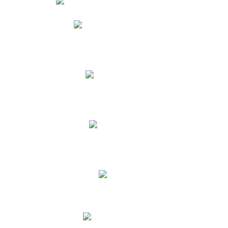
Phidias
Correo para Docentes
Biblioteca CNY
Cronograma
INEWS