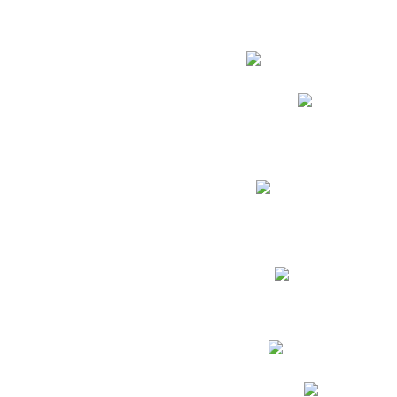
Estudian
Phidias
Biblioteca CNY
Cronograma de evaluac
Manual de Convivenc
Resultados Pruebas Sa