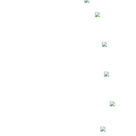
Phidias
Correo para Docent
Biblioteca CNY
Cronograma
INEWS