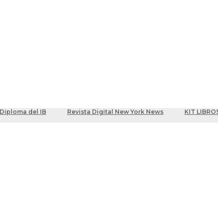
ber
centes
Diploma del IB
Revista Digital New York News
KIT LIBRO