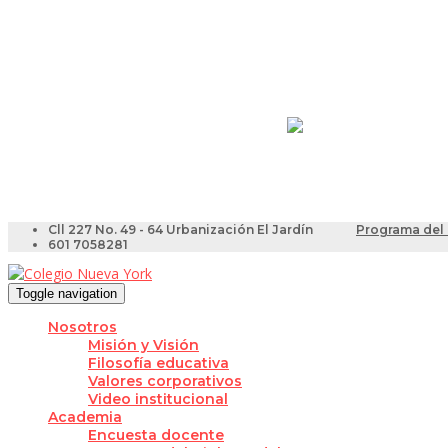
Resultados Pruebas Sa
Videotutoriales para Do
Cll 227 No. 49 - 64 Urbanización El Jardín
Programa del 
601 7058281
Toggle navigation
Nosotros
Misión y Visión
Filosofía educativa
Valores corporativos
Video institucional
Academia
Encuesta docente