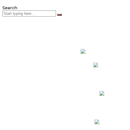
Search
PADRES DE F
Padres CNY Online
Circulares a Padres
Cronograma