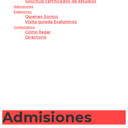
Solicitud certificados de estudios
Admisiones
Exalumnos
Quienes Somos
Visita guiada Exalumnos
Contáctenos
Cómo llegar
Directorio
¿Tienes alguna pregunta?
Enviar la consulta
Mensaje enviado
Cerrar
Admisiones