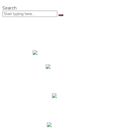
Search
PADRES DE FAMILIA
Padres CNY Online
Circulares a Padres
Cronograma