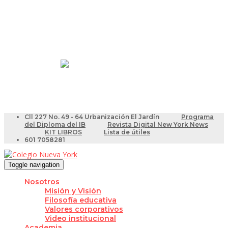
Resultados Pruebas Saber
Videotutoriales para Docentes
Cll 227 No. 49 - 64 Urbanización El Jardín
Programa
del Diploma del IB
Revista Digital New York News
KIT LIBROS
Lista de útiles
601 7058281
Toggle navigation
Nosotros
Misión y Visión
Filosofía educativa
Valores corporativos
Video institucional
Academia