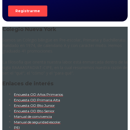
Colegio Nueva York
Somos un Colegio bilingüe en Pre-escolar, Primaria y Bachillerato.
Fundado en 1974, de calendario A y con carácter mixto. Hemos
graduado 41 promociones.
La filosofía que orienta nuestra labor está enmarcada dentro de la
sigla RAAAASFADIAT-CIPE, en la cual resumimos nuestra razón de
ser: el “qué”, el “cómo” y el “para qué”.
Enlaces de interés
Encuesta OD Años Primarios
Encuesta OD Primaria Alta
Encuesta OD Bto Junior
Encuesta OD Bto Senior
Manual de convivencia
Manual de seguridad escolar
PEI