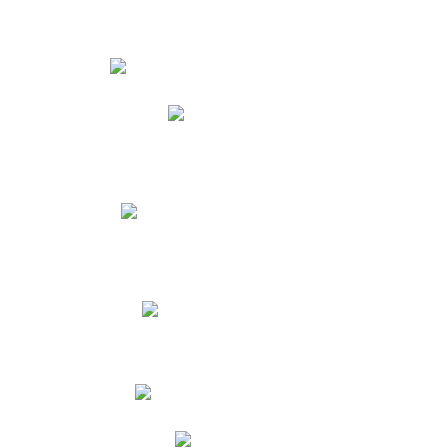
Estudiantes
Phidias
Biblioteca CNY
Cronograma de evaluaciones
Manual de Convivencia
Resultados Pruebas Saber