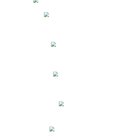
Phidias
Correo para Docentes
Biblioteca CNY
Cronograma
INEWS