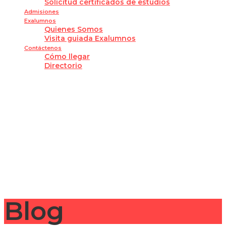
Solicitud certificados de estudios
Admisiones
Exalumnos
Quienes Somos
Visita guiada Exalumnos
Contáctenos
Cómo llegar
Directorio
¿Tienes alguna pregunta?
Enviar la consulta
Mensaje enviado
Cerrar
Blog