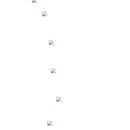
Phidias
Correo para Docentes
Biblioteca CNY
Cronograma
INEWS