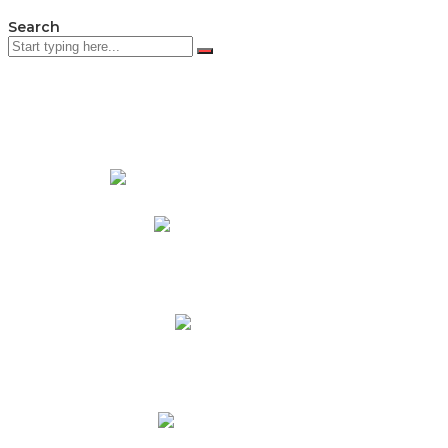
Search
PADRES DE FAMILIA
Padres CNY Online
Circulares a Padres
Cronograma