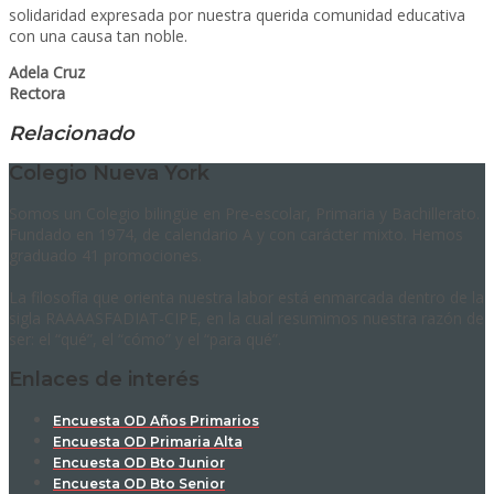
solidaridad expresada por nuestra querida comunidad educativa
con una causa tan noble.
Adela Cruz
Rectora
Relacionado
Colegio Nueva York
Somos un Colegio bilingüe en Pre-escolar, Primaria y Bachillerato.
Fundado en 1974, de calendario A y con carácter mixto. Hemos
graduado 41 promociones.
La filosofía que orienta nuestra labor está enmarcada dentro de la
sigla RAAAASFADIAT-CIPE, en la cual resumimos nuestra razón de
ser: el “qué”, el “cómo” y el “para qué”.
Enlaces de interés
Encuesta OD Años Primarios
Encuesta OD Primaria Alta
Encuesta OD Bto Junior
Encuesta OD Bto Senior