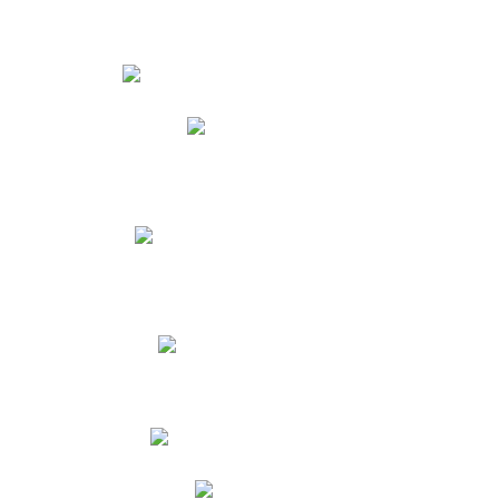
Estudiantes
Phidias
Biblioteca CNY
Cronograma de evaluaciones
Manual de Convivencia
Resultados Pruebas Saber