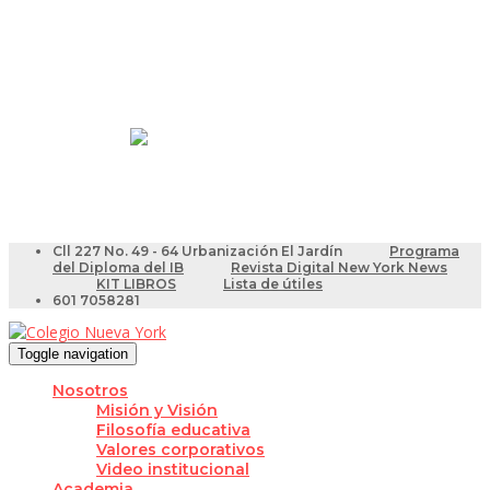
Resultados Pruebas Saber
Videotutoriales para Docentes
Cll 227 No. 49 - 64 Urbanización El Jardín
Programa
del Diploma del IB
Revista Digital New York News
KIT LIBROS
Lista de útiles
601 7058281
Toggle navigation
Nosotros
Misión y Visión
Filosofía educativa
Valores corporativos
Video institucional
Academia