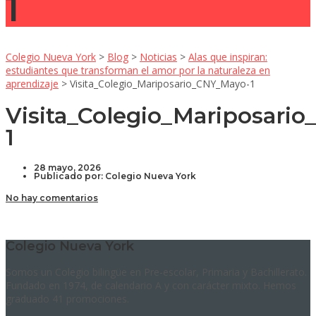
1
Colegio Nueva York
>
Blog
>
Noticias
>
Alas que inspiran:
estudiantes que transforman el amor por la naturaleza en
aprendizaje
>
Visita_Colegio_Mariposario_CNY_Mayo-1
Visita_Colegio_Mariposari
1
28 mayo, 2026
Publicado por:
Colegio Nueva York
No hay comentarios
Colegio Nueva York
Somos un Colegio bilingüe en Pre-escolar, Primaria y Bachillerato.
Fundado en 1974, de calendario A y con carácter mixto. Hemos
graduado 41 promociones.