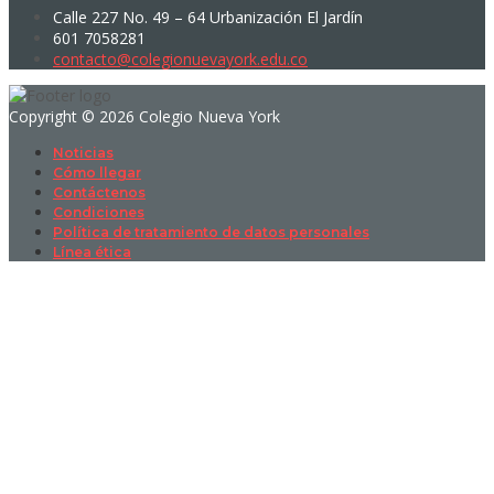
Calle 227 No. 49 – 64 Urbanización El Jardín
601 7058281
contacto@colegionuevayork.edu.co
Copyright © 2026 Colegio Nueva York
Noticias
Cómo llegar
Contáctenos
Condiciones
Política de tratamiento de datos personales
Línea ética
Sign In
La contraseña debe tener un mínimo
de 8 caracteres de números y letras, y contener al menos 1 letra
mayúscula