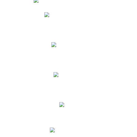
Phidias
Correo para Docentes
Biblioteca CNY
Cronograma
INEWS