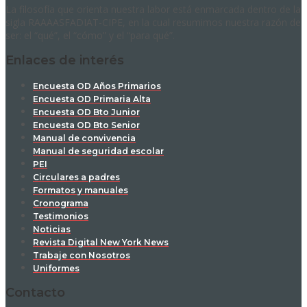
La filosofía que orienta nuestra labor está enmarcada dentro de la
sigla RAAAASFADIAT-CIPE, en la cual resumimos nuestra razón de
ser: el “qué”, el “cómo” y el “para qué”.
Enlaces de interés
Encuesta OD Años Primarios
Encuesta OD Primaria Alta
Encuesta OD Bto Junior
Encuesta OD Bto Senior
Manual de convivencia
Manual de seguridad escolar
PEI
Circulares a padres
Formatos y manuales
Cronograma
Testimonios
Noticias
Revista Digital New York News
Trabaje con Nosotros
Uniformes
Contacto