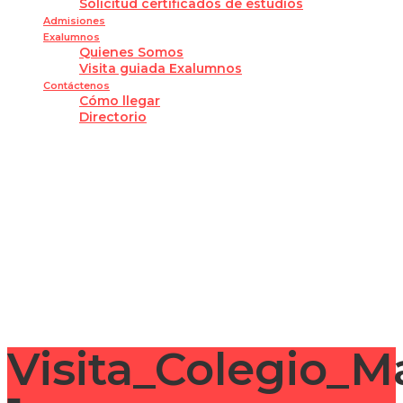
Solicitud certificados de estudios
Admisiones
Exalumnos
Quienes Somos
Visita guiada Exalumnos
Contáctenos
Cómo llegar
Directorio
¿Tienes alguna pregunta?
Enviar la consulta
Mensaje enviado
Cerrar
Visita_Colegio_