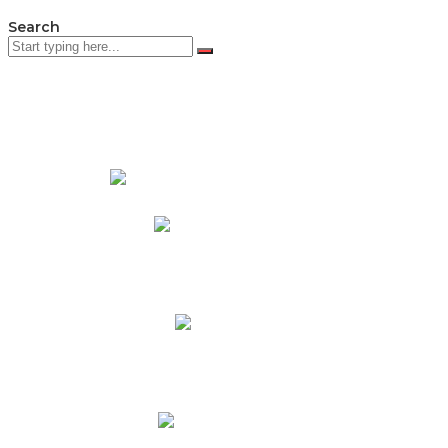
Search
PADRES DE FAMILIA
Padres CNY Online
Circulares a Padres
Cronograma