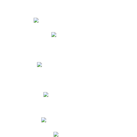
Estudiantes
Phidias
Biblioteca CNY
Cronograma de evaluaciones
Manual de Convivencia
Resultados Pruebas Saber