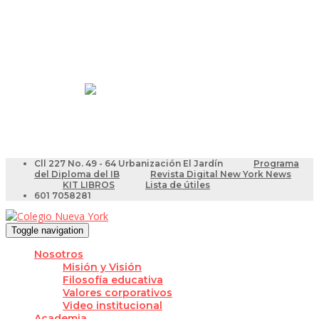
Resultados Pruebas Saber
Videotutoriales para Docentes
Cll 227 No. 49 - 64 Urbanización El Jardín
Programa
del Diploma del IB
Revista Digital New York News
KIT LIBROS
Lista de útiles
601 7058281
Toggle navigation
Nosotros
Misión y Visión
Filosofía educativa
Valores corporativos
Video institucional
Academia