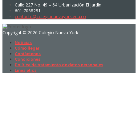
Calle 227 No. 49 – 64 Urbanización El Jardín
601 7058281
contacto@colegionuevayork.edu.co
Copyright © 2026 Colegio Nueva York
Noticias
Cómo llegar
Contáctenos
Condiciones
Política de tratamiento de datos personales
Línea ética
Sign In
La contraseña debe tener un mínimo
de 8 caracteres de números y letras, y contener al menos 1 letra
mayúscula