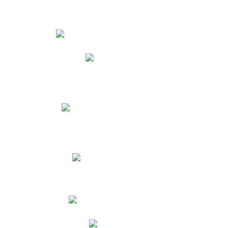
Estudiantes
Phidias
Biblioteca CNY
Cronograma de evaluaciones
Manual de Convivencia
Resultados Pruebas Saber