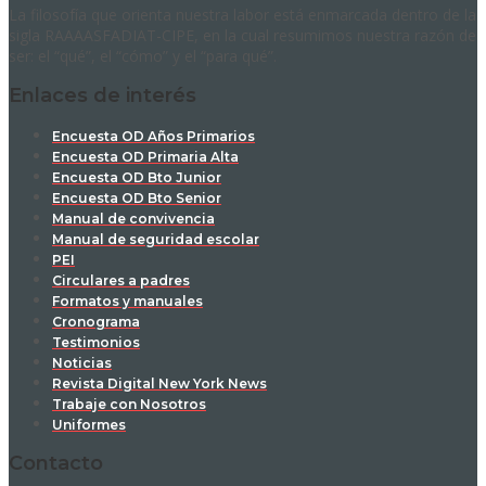
La filosofía que orienta nuestra labor está enmarcada dentro de la
sigla RAAAASFADIAT-CIPE, en la cual resumimos nuestra razón de
ser: el “qué”, el “cómo” y el “para qué”.
Enlaces de interés
Encuesta OD Años Primarios
Encuesta OD Primaria Alta
Encuesta OD Bto Junior
Encuesta OD Bto Senior
Manual de convivencia
Manual de seguridad escolar
PEI
Circulares a padres
Formatos y manuales
Cronograma
Testimonios
Noticias
Revista Digital New York News
Trabaje con Nosotros
Uniformes
Contacto