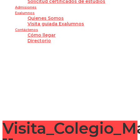
Solicitud certificados de estudios
Admisiones
Exalumnos
Quienes Somos
Visita guiada Exalumnos
Contáctenos
Cómo llegar
Directorio
¿Tienes alguna pregunta?
Enviar la consulta
Mensaje enviado
Cerrar
Visita_Colegio_