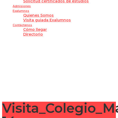
Solicitud certificados de estudios
Admisiones
Exalumnos
Quienes Somos
Visita guiada Exalumnos
Contáctenos
Cómo llegar
Directorio
¿Tienes alguna pregunta?
Enviar la consulta
Mensaje enviado
Cerrar
Visita_Colegio_