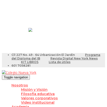
Resultados Pruebas Saber
Videotutoriales para Docentes
Cll 227 No. 49 - 64 Urbanización El Jardín
Programa
del Diploma del IB
Revista Digital New York News
KIT LIBROS
Lista de útiles
601 7058281
Toggle navigation
Nosotros
Misión y Visión
Filosofía educativa
Valores corporativos
Video institucional
Academia