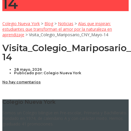
14
Colegio Nueva York
>
Blog
>
Noticias
>
Alas que inspiran:
estudiantes que transforman el amor por la naturaleza en
aprendizaje
>
Visita_Colegio_Mariposario_CNY_Mayo-14
Visita_Colegio_Mariposari
14
28 mayo, 2026
Publicado por:
Colegio Nueva York
No hay comentarios
Colegio Nueva York
Somos un Colegio bilingüe en Pre-escolar, Primaria y Bachillerato.
Fundado en 1974, de calendario A y con carácter mixto. Hemos
graduado 41 promociones.