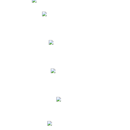
Phidias
Correo para Docentes
Biblioteca CNY
Cronograma
INEWS