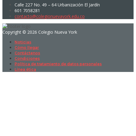
Calle 227 No. 49 – 64 Urbanización El Jardín
601 7058281
contacto@colegionuevayork.edu.co
Copyright © 2026 Colegio Nueva York
Noticias
Cómo llegar
Contáctenos
Condiciones
Política de tratamiento de datos personales
Línea ética
Sign In
La contraseña debe tener un mínimo
de 8 caracteres de números y letras, y contener al menos 1 letra
mayúscula