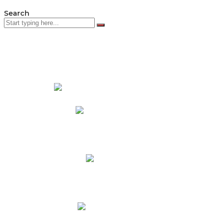
Search
PADRES DE FAMILIA
Padres CNY Online
Circulares a Padres
Cronograma