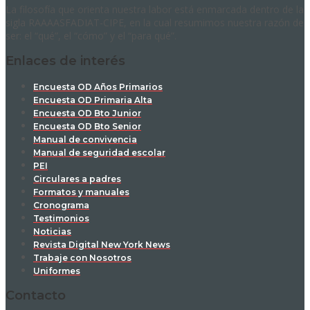
La filosofía que orienta nuestra labor está enmarcada dentro de la
sigla RAAAASFADIAT-CIPE, en la cual resumimos nuestra razón de
ser: el “qué”, el “cómo” y el “para qué”.
Enlaces de interés
Encuesta OD Años Primarios
Encuesta OD Primaria Alta
Encuesta OD Bto Junior
Encuesta OD Bto Senior
Manual de convivencia
Manual de seguridad escolar
PEI
Circulares a padres
Formatos y manuales
Cronograma
Testimonios
Noticias
Revista Digital New York News
Trabaje con Nosotros
Uniformes
Contacto