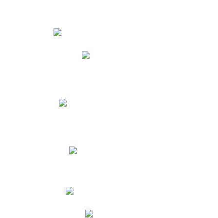
Estudiantes
Phidias
Biblioteca CNY
Cronograma de evaluaciones
Manual de Convivencia
Resultados Pruebas Saber