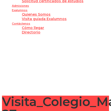
Solicitud certificados de estudios
Admisiones
Exalumnos
Quienes Somos
Visita guiada Exalumnos
Contáctenos
Cómo llegar
Directorio
¿Tienes alguna pregunta?
Enviar la consulta
Mensaje enviado
Cerrar
Visita_Colegio_