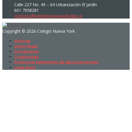
Calle 227 No. 49 – 64 Urbanización El Jardín
601 7058281
contacto@colegionuevayork.edu.co
Copyright © 2026 Colegio Nueva York
Noticias
Cómo llegar
Contáctenos
Condiciones
Política de tratamiento de datos personales
Línea ética
Sign In
La contraseña debe tener un mínimo
de 8 caracteres de números y letras, y contener al menos 1 letra
mayúscula