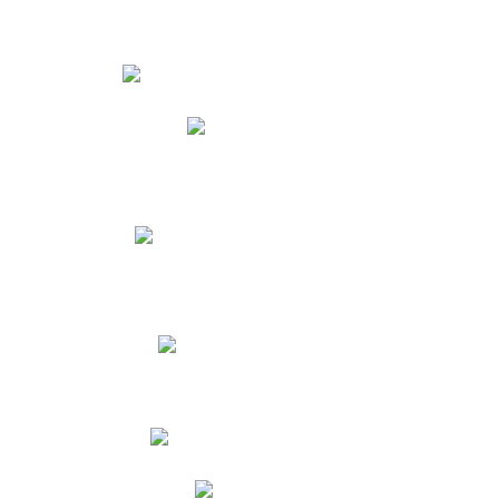
Estudiantes
Phidias
Biblioteca CNY
Cronograma de evaluaciones
Manual de Convivencia
Resultados Pruebas Saber