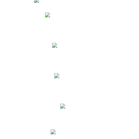
Phidias
Correo para Docentes
Biblioteca CNY
Cronograma
INEWS