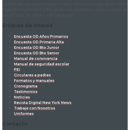
La filosofía que orienta nuestra labor está enmarcada dentro de la
sigla RAAAASFADIAT-CIPE, en la cual resumimos nuestra razón de
ser: el “qué”, el “cómo” y el “para qué”.
Enlaces de interés
Encuesta OD Años Primarios
Encuesta OD Primaria Alta
Encuesta OD Bto Junior
Encuesta OD Bto Senior
Manual de convivencia
Manual de seguridad escolar
PEI
Circulares a padres
Formatos y manuales
Cronograma
Testimonios
Noticias
Revista Digital New York News
Trabaje con Nosotros
Uniformes
Contacto