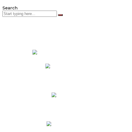
Search
PADRES DE FAMILIA
Padres CNY Online
Circulares a Padres
Cronograma