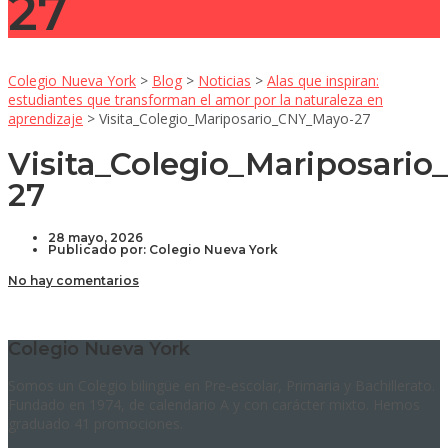
27
Colegio Nueva York
>
Blog
>
Noticias
>
Alas que inspiran:
estudiantes que transforman el amor por la naturaleza en
aprendizaje
>
Visita_Colegio_Mariposario_CNY_Mayo-27
Visita_Colegio_Mariposari
27
28 mayo, 2026
Publicado por:
Colegio Nueva York
No hay comentarios
Colegio Nueva York
Somos un Colegio bilingüe en Pre-escolar, Primaria y Bachillerato.
Fundado en 1974, de calendario A y con carácter mixto. Hemos
graduado 41 promociones.