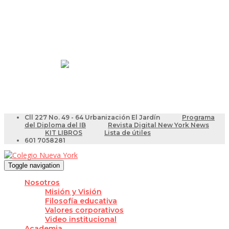
Resultados Pruebas Saber
Videotutoriales para Docentes
Cll 227 No. 49 - 64 Urbanización El Jardín
Programa
del Diploma del IB
Revista Digital New York News
KIT LIBROS
Lista de útiles
601 7058281
Toggle navigation
Nosotros
Misión y Visión
Filosofía educativa
Valores corporativos
Video institucional
Academia