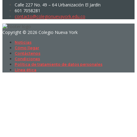
Calle 227 No. 49 – 64 Urbanización El Jardín
601 7058281
contacto@colegionuevayork.edu.co
Copyright © 2026 Colegio Nueva York
Noticias
Cómo llegar
Contáctenos
Condiciones
Política de tratamiento de datos personales
Línea ética
Sign In
La contraseña debe tener un mínimo
de 8 caracteres de números y letras, y contener al menos 1 letra
mayúscula