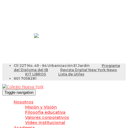
Resultados Pruebas Saber
Videotutoriales para Docentes
Cll 227 No. 49 - 64 Urbanización El Jardín
Programa
del Diploma del IB
Revista Digital New York News
KIT LIBROS
Lista de útiles
601 7058281
Toggle navigation
Nosotros
Misión y Visión
Filosofía educativa
Valores corporativos
Video institucional
Academia