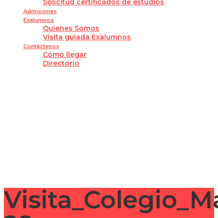
Solicitud certificados de estudios
Admisiones
Exalumnos
Quienes Somos
Visita guiada Exalumnos
Contáctenos
Cómo llegar
Directorio
¿Tienes alguna pregunta?
Enviar la consulta
Mensaje enviado
Cerrar
Visita_Colegio_