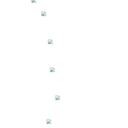
Phidias
Correo para Docentes
Biblioteca CNY
Cronograma
INEWS