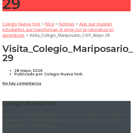
29
Colegio Nueva York
>
Blog
>
Noticias
>
Alas que inspiran:
estudiantes que transforman el amor por la naturaleza en
aprendizaje
>
Visita_Colegio_Mariposario_CNY_Mayo-29
Visita_Colegio_Mariposari
29
28 mayo, 2026
Publicado por:
Colegio Nueva York
No hay comentarios
Colegio Nueva York
Somos un Colegio bilingüe en Pre-escolar, Primaria y Bachillerato.
Fundado en 1974, de calendario A y con carácter mixto. Hemos
graduado 41 promociones.