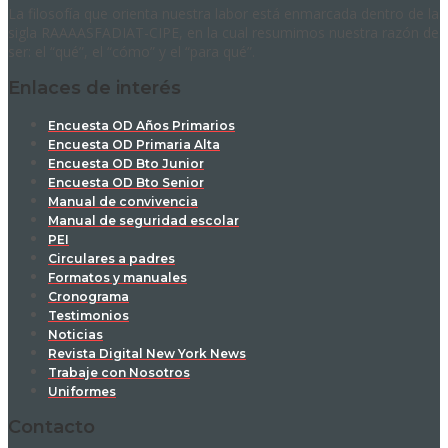
La filosofía que orienta nuestra labor está enmarcada dentro de la
sigla RAAAASFADIAT-CIPE, en la cual resumimos nuestra razón de
ser: el “qué”, el “cómo” y el “para qué”.
Enlaces de interés
Encuesta OD Años Primarios
Encuesta OD Primaria Alta
Encuesta OD Bto Junior
Encuesta OD Bto Senior
Manual de convivencia
Manual de seguridad escolar
PEI
Circulares a padres
Formatos y manuales
Cronograma
Testimonios
Noticias
Revista Digital New York News
Trabaje con Nosotros
Uniformes
Contacto