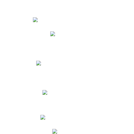
Estudiantes
Phidias
Biblioteca CNY
Cronograma de evaluaciones
Manual de Convivencia
Resultados Pruebas Saber