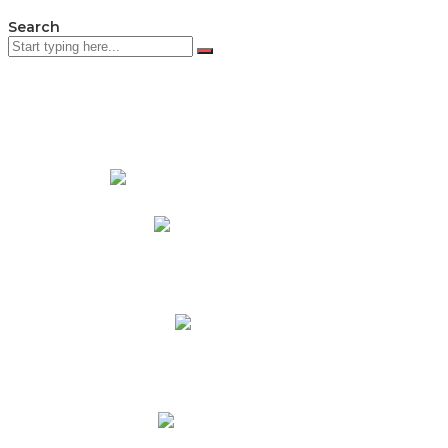
Search
PADRES DE FAMILIA
Padres CNY Online
Circulares a Padres
Cronograma