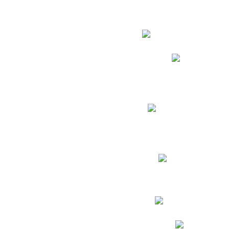
Estudian
Phidias
Biblioteca CNY
Cronograma de evaluac
Manual de Convivenc
Resultados Pruebas Sa