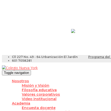
Resultados Pruebas Sa
Videotutoriales para Do
Cll 227 No. 49 - 64 Urbanización El Jardín
Programa del 
601 7058281
Toggle navigation
Nosotros
Misión y Visión
Filosofía educativa
Valores corporativos
Video institucional
Academia
Encuesta docente