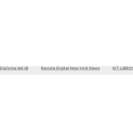
ber
centes
Diploma del IB
Revista Digital New York News
KIT LIBRO