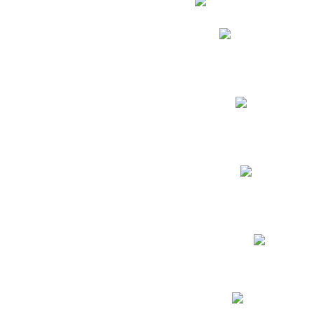
Phidias
Correo para Docent
Biblioteca CNY
Cronograma
INEWS