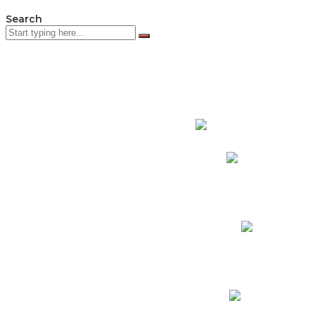
Search
PADRES DE F
Padres CNY Online
Circulares a Padres
Cronograma