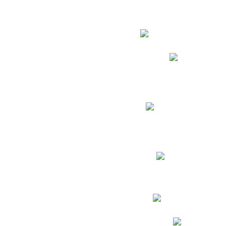
Estudian
Phidias
Biblioteca CNY
Cronograma de evaluac
Manual de Convivenc
Resultados Pruebas Sa