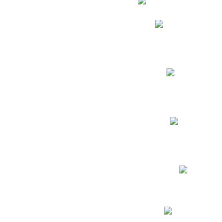
Phidias
Correo para Docent
Biblioteca CNY
Cronograma
INEWS