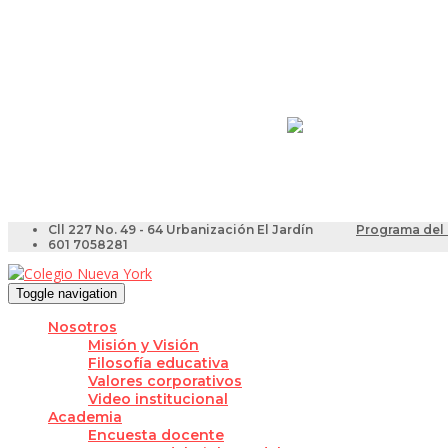
Resultados Pruebas Sa
Videotutoriales para Do
Cll 227 No. 49 - 64 Urbanización El Jardín
Programa del 
601 7058281
Toggle navigation
Nosotros
Misión y Visión
Filosofía educativa
Valores corporativos
Video institucional
Academia
Encuesta docente