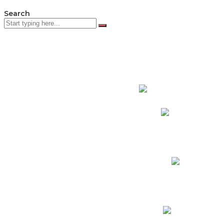
Search
PADRES DE F
Padres CNY Online
Circulares a Padres
Cronograma