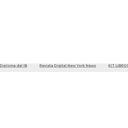
ber
centes
Diploma del IB
Revista Digital New York News
KIT LIBRO