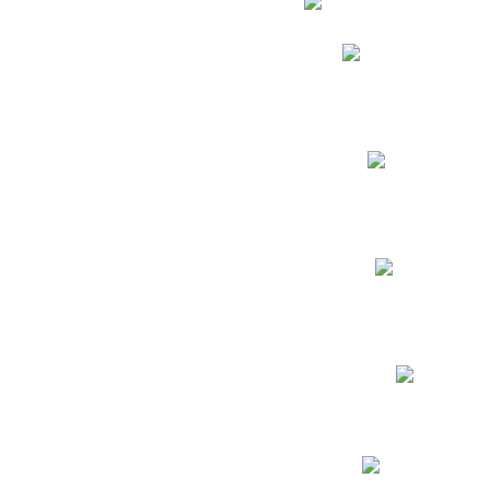
Phidias
Correo para Docent
Biblioteca CNY
Cronograma
INEWS