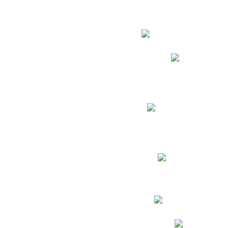
Estudian
Phidias
Biblioteca CNY
Cronograma de evaluac
Manual de Convivenc
Resultados Pruebas Sa