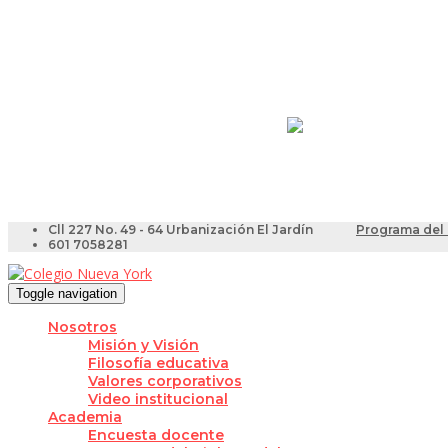
Resultados Pruebas Sa
Videotutoriales para Do
Cll 227 No. 49 - 64 Urbanización El Jardín
Programa del 
601 7058281
Toggle navigation
Nosotros
Misión y Visión
Filosofía educativa
Valores corporativos
Video institucional
Academia
Encuesta docente