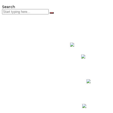
Search
PADRES DE F
Padres CNY Online
Circulares a Padres
Cronograma