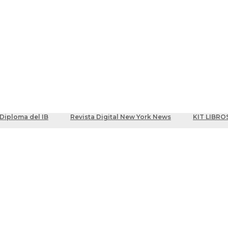
ber
centes
Diploma del IB
Revista Digital New York News
KIT LIBRO