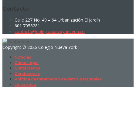
Contacto
Calle 227 No. 49 – 64 Urbanización El Jardín
601 7058281
contacto@colegionuevayork.edu.co
Copyright © 2026 Colegio Nueva York
Noticias
Cómo llegar
Contáctenos
Condiciones
Política de tratamiento de datos personales
Línea ética
Sign In
La contraseña debe tener un mínimo
de 8 caracteres de números y letras, y contener al menos 1 letra