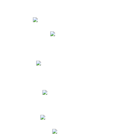
Estudiantes
Phidias
Biblioteca CNY
Cronograma de evaluaciones
Manual de Convivencia
Resultados Pruebas Saber