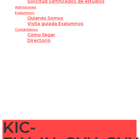
Solicitud certificados de estudios
Admisiones
Exalumnos
Quienes Somos
Visita guiada Exalumnos
Contáctenos
Cómo llegar
Directorio
¿Tienes alguna pregunta?
Enviar la consulta
Mensaje enviado
Cerrar
KIC-