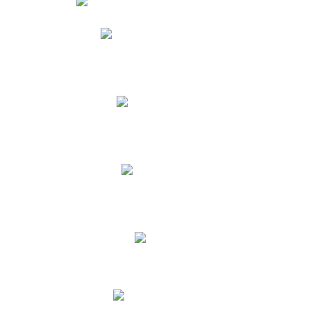
Phidias
Correo para Docentes
Biblioteca CNY
Cronograma
INEWS