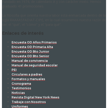
Fundado en 1974, de calendario A y con carácter mixto. Hemos
graduado 41 promociones.
La filosofía que orienta nuestra labor está enmarcada dentro de la
sigla RAAAASFADIAT-CIPE, en la cual resumimos nuestra razón de
ser: el “qué”, el “cómo” y el “para qué”.
Enlaces de interés
Encuesta OD Años Primarios
Encuesta OD Primaria Alta
Encuesta OD Bto Junior
Encuesta OD Bto Senior
Manual de convivencia
Manual de seguridad escolar
PEI
Circulares a padres
Formatos y manuales
Cronograma
Testimonios
Noticias
Revista Digital New York News
Trabaje con Nosotros
Uniformes