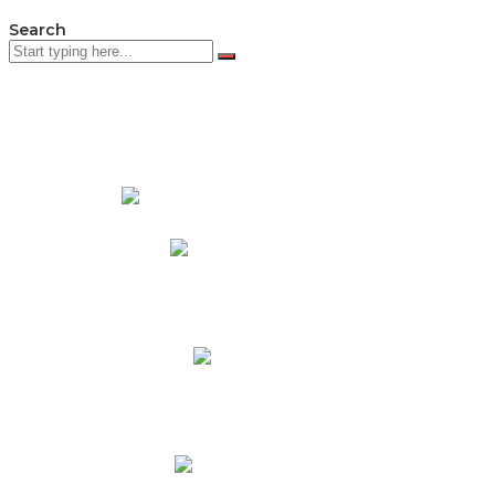
Search
PADRES DE FAMILIA
Padres CNY Online
Circulares a Padres
Cronograma