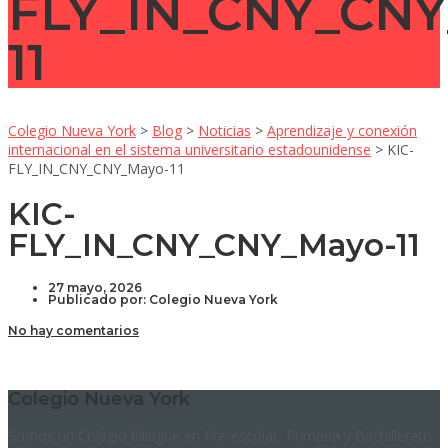
FLY_IN_CNY_CNY
11
Colegio Nueva York
>
Blog
>
Noticias
>
Aprendizaje y conexión
internacional en el sistema universitario estadounidense
>
KIC-
FLY_IN_CNY_CNY_Mayo-11
KIC-
FLY_IN_CNY_CNY_Mayo-11
27 mayo, 2026
Publicado por:
Colegio Nueva York
No hay comentarios
Colegio Nueva York
Somos un Colegio bilingüe en Pre-escolar, Primaria y Bachillerato.