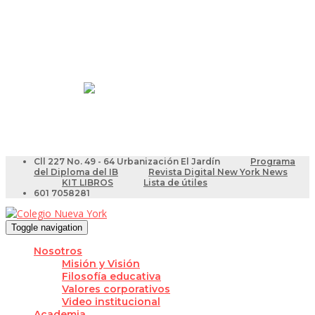
Resultados Pruebas Saber
Videotutoriales para Docentes
Cll 227 No. 49 - 64 Urbanización El Jardín
Programa
del Diploma del IB
Revista Digital New York News
KIT LIBROS
Lista de útiles
601 7058281
Toggle navigation
Nosotros
Misión y Visión
Filosofía educativa
Valores corporativos
Video institucional
Academia