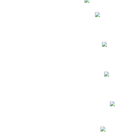
Phidias
Correo para Docent
Biblioteca CNY
Cronograma
INEWS