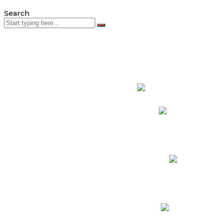
Search
PADRES DE F
Padres CNY Online
Circulares a Padres
Cronograma