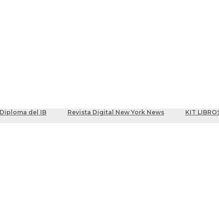
ber
centes
Diploma del IB
Revista Digital New York News
KIT LIBRO