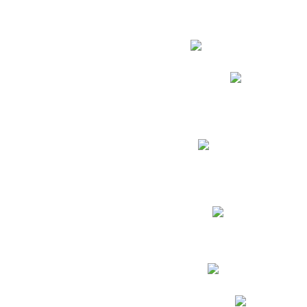
Estudian
Phidias
Biblioteca CNY
Cronograma de evaluac
Manual de Convivenc
Resultados Pruebas Sa