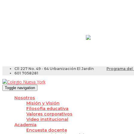
Resultados Pruebas Sa
Videotutoriales para Do
Cll 227 No. 49 - 64 Urbanización El Jardín
Programa del 
601 7058281
Toggle navigation
Nosotros
Misión y Visión
Filosofía educativa
Valores corporativos
Video institucional
Academia
Encuesta docente