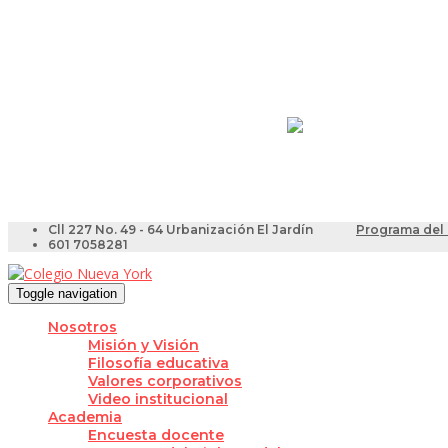
Resultados Pruebas Sa
Videotutoriales para Do
Cll 227 No. 49 - 64 Urbanización El Jardín
Programa del 
601 7058281
Toggle navigation
Nosotros
Misión y Visión
Filosofía educativa
Valores corporativos
Video institucional
Academia
Encuesta docente