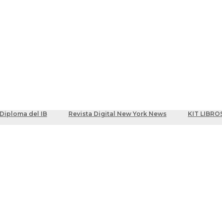
ber
centes
Diploma del IB
Revista Digital New York News
KIT LIBRO