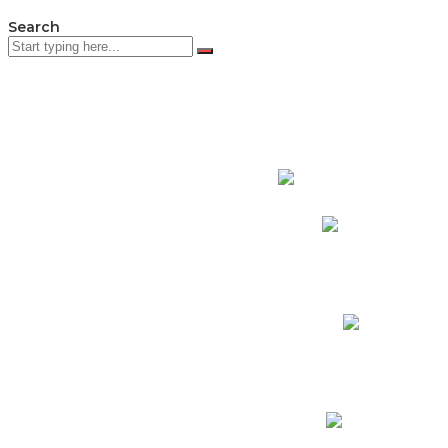
Search
PADRES DE F
Padres CNY Online
Circulares a Padres
Cronograma