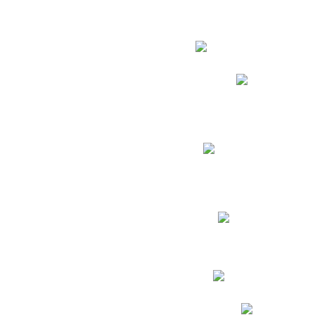
Estudian
Phidias
Biblioteca CNY
Cronograma de evaluac
Manual de Convivenc
Resultados Pruebas Sa