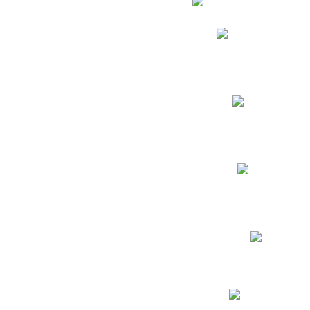
Phidias
Correo para Docent
Biblioteca CNY
Cronograma
INEWS