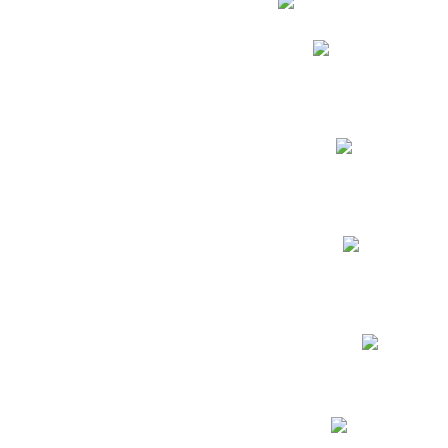
Phidias
Correo para Docent
Biblioteca CNY
Cronograma
INEWS