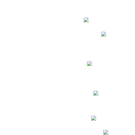
Estudian
Phidias
Biblioteca CNY
Cronograma de evaluac
Manual de Convivenc
Resultados Pruebas Sa