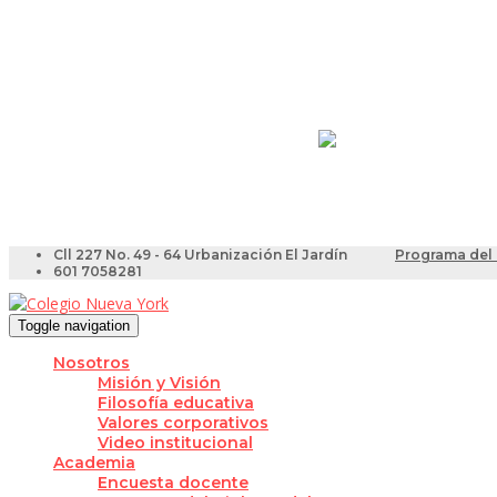
Resultados Pruebas Sa
Videotutoriales para Do
Cll 227 No. 49 - 64 Urbanización El Jardín
Programa del 
601 7058281
Toggle navigation
Nosotros
Misión y Visión
Filosofía educativa
Valores corporativos
Video institucional
Academia
Encuesta docente