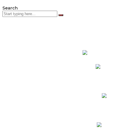
Search
PADRES DE F
Padres CNY Online
Circulares a Padres
Cronograma