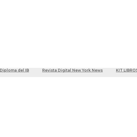
ber
centes
Diploma del IB
Revista Digital New York News
KIT LIBRO