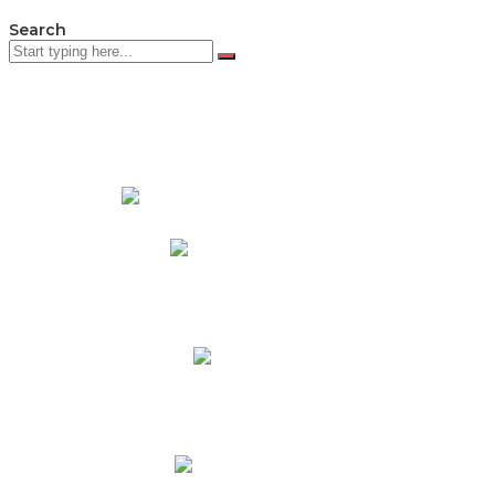
Search
PADRES DE FAMILIA
Padres CNY Online
Circulares a Padres
Cronograma