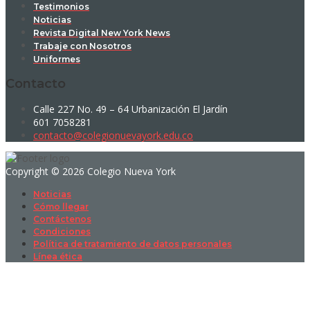
Testimonios
Noticias
Revista Digital New York News
Trabaje con Nosotros
Uniformes
Contacto
Calle 227 No. 49 – 64 Urbanización El Jardín
601 7058281
contacto@colegionuevayork.edu.co
Copyright © 2026 Colegio Nueva York
Noticias
Cómo llegar
Contáctenos
Condiciones
Política de tratamiento de datos personales
Línea ética
Sign In