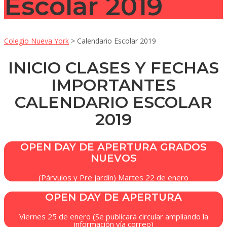
Escolar 2019
Colegio Nueva York
>
Calendario Escolar 2019
INICIO CLASES Y FECHAS
IMPORTANTES
CALENDARIO ESCOLAR
2019
OPEN DAY DE APERTURA GRADOS
NUEVOS
(Párvulos y Pre jardín) Martes 22 de enero
OPEN DAY DE APERTURA
Viernes 25 de enero (Se publicará circular ampliando la
información vía correo)