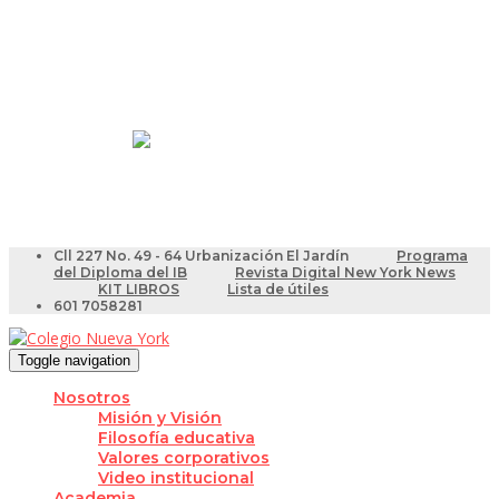
Resultados Pruebas Saber
Videotutoriales para Docentes
Cll 227 No. 49 - 64 Urbanización El Jardín
Programa
del Diploma del IB
Revista Digital New York News
KIT LIBROS
Lista de útiles
601 7058281
Toggle navigation
Nosotros
Misión y Visión
Filosofía educativa
Valores corporativos
Video institucional
Academia