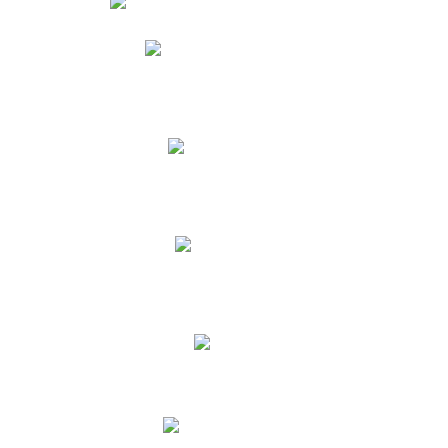
Phidias
Correo para Docentes
Biblioteca CNY
Cronograma
INEWS