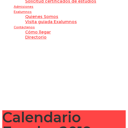
Solicitud certificados de estudios
Admisiones
Exalumnos
Quienes Somos
Visita guiada Exalumnos
Contáctenos
Cómo llegar
Directorio
¿Tienes alguna pregunta?
Enviar la consulta
Mensaje enviado
Cerrar
Calendario