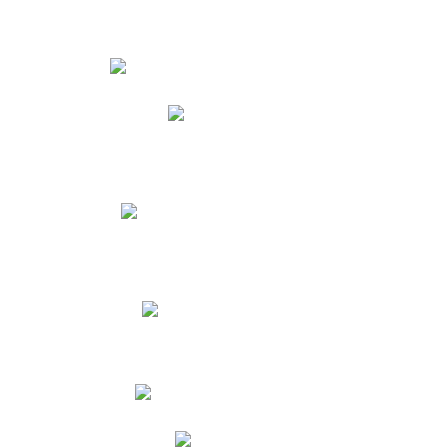
Estudiantes
Phidias
Biblioteca CNY
Cronograma de evaluaciones
Manual de Convivencia
Resultados Pruebas Saber