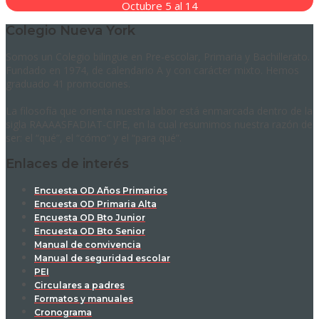
Octubre 5 al 14
Colegio Nueva York
Somos un Colegio bilingüe en Pre-escolar, Primaria y Bachillerato.
Fundado en 1974, de calendario A y con carácter mixto. Hemos
graduado 41 promociones.
La filosofía que orienta nuestra labor está enmarcada dentro de la
sigla RAAAASFADIAT-CIPE, en la cual resumimos nuestra razón de
ser: el “qué”, el “cómo” y el “para qué”.
Enlaces de interés
Encuesta OD Años Primarios
Encuesta OD Primaria Alta
Encuesta OD Bto Junior
Encuesta OD Bto Senior
Manual de convivencia
Manual de seguridad escolar
PEI
Circulares a padres
Formatos y manuales
Cronograma