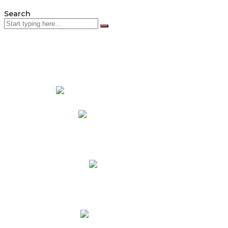
Search
PADRES DE FAMILIA
Padres CNY Online
Circulares a Padres
Cronograma