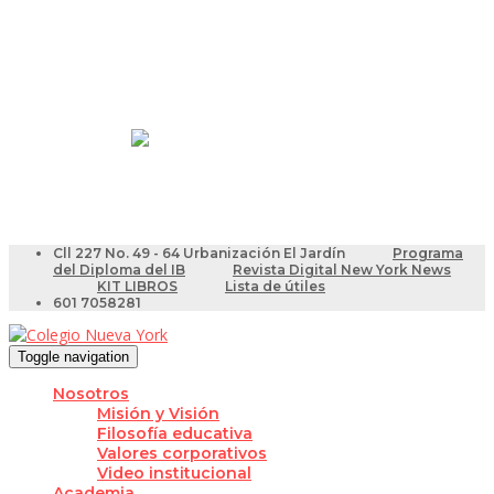
Resultados Pruebas Saber
Videotutoriales para Docentes
Cll 227 No. 49 - 64 Urbanización El Jardín
Programa
del Diploma del IB
Revista Digital New York News
KIT LIBROS
Lista de útiles
601 7058281
Toggle navigation
Nosotros
Misión y Visión
Filosofía educativa
Valores corporativos
Video institucional
Academia