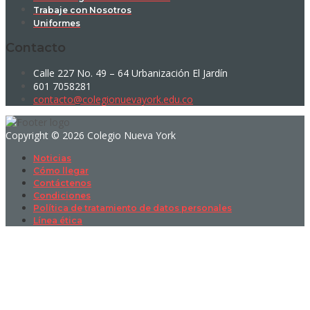
Trabaje con Nosotros
Uniformes
Contacto
Calle 227 No. 49 – 64 Urbanización El Jardín
601 7058281
contacto@colegionuevayork.edu.co
Copyright © 2026 Colegio Nueva York
Noticias
Cómo llegar
Contáctenos
Condiciones
Política de tratamiento de datos personales
Línea ética
Sign In