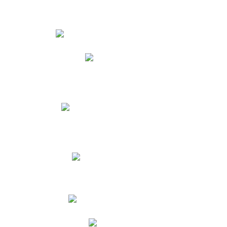
Estudiantes
Phidias
Biblioteca CNY
Cronograma de evaluaciones
Manual de Convivencia
Resultados Pruebas Saber