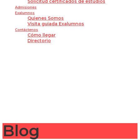
Solicitud certificados de estudios
Admisiones
Exalumnos
Quienes Somos
Visita guiada Exalumnos
Contáctenos
Cómo llegar
Directorio
¿Tienes alguna pregunta?
Enviar la consulta
Mensaje enviado
Cerrar
Blog