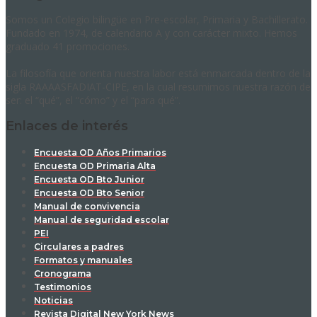
Somos un Colegio bilingüe en Pre-escolar, Primaria y Bachillerato.
Fundado en 1974, de calendario A y con carácter mixto. Hemos
graduado 41 promociones.
La filosofía que orienta nuestra labor está enmarcada dentro de la
sigla RAAAASFADIAT-CIPE, en la cual resumimos nuestra razón de
ser: el “qué”, el “cómo” y el “para qué”.
Enlaces de interés
Encuesta OD Años Primarios
Encuesta OD Primaria Alta
Encuesta OD Bto Junior
Encuesta OD Bto Senior
Manual de convivencia
Manual de seguridad escolar
PEI
Circulares a padres
Formatos y manuales
Cronograma
Testimonios
Noticias
Revista Digital New York News