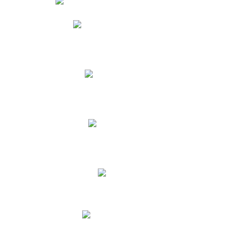
Phidias
Correo para Docentes
Biblioteca CNY
Cronograma
INEWS