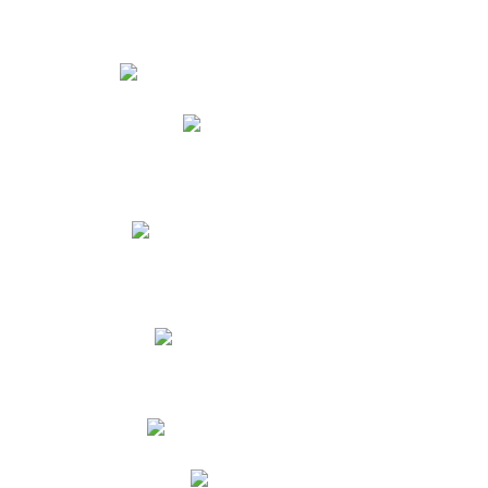
Estudiantes
Phidias
Biblioteca CNY
Cronograma de evaluaciones
Manual de Convivencia
Resultados Pruebas Saber