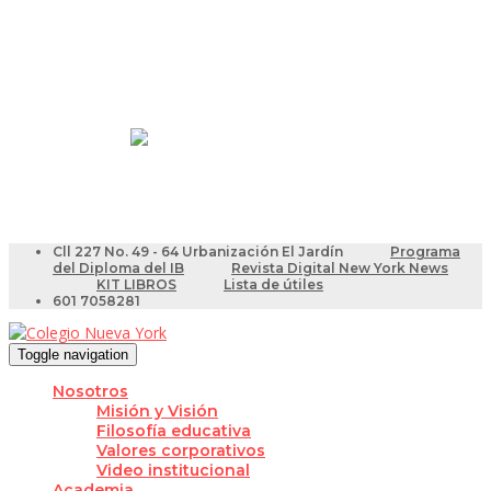
Resultados Pruebas Saber
Videotutoriales para Docentes
Cll 227 No. 49 - 64 Urbanización El Jardín
Programa
del Diploma del IB
Revista Digital New York News
KIT LIBROS
Lista de útiles
601 7058281
Toggle navigation
Nosotros
Misión y Visión
Filosofía educativa
Valores corporativos
Video institucional
Academia