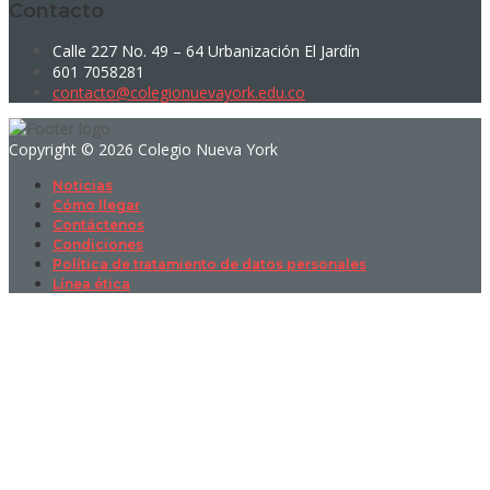
Contacto
Calle 227 No. 49 – 64 Urbanización El Jardín
601 7058281
contacto@colegionuevayork.edu.co
Copyright © 2026 Colegio Nueva York
Noticias
Cómo llegar
Contáctenos
Condiciones
Política de tratamiento de datos personales
Línea ética
Sign In
La contraseña debe tener un mínimo
de 8 caracteres de números y letras, y contener al menos 1 letra
mayúscula