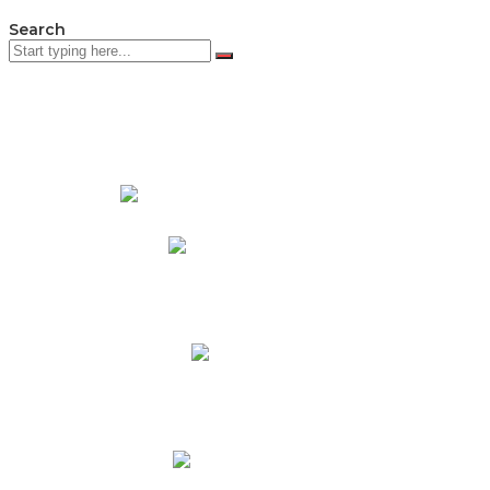
Search
PADRES DE FAMILIA
Padres CNY Online
Circulares a Padres
Cronograma