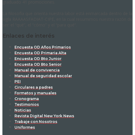
graduado 41 promociones.
La filosofía que orienta nuestra labor está enmarcada dentro de la
sigla RAAAASFADIAT-CIPE, en la cual resumimos nuestra razón de
ser: el “qué”, el “cómo” y el “para qué”.
Enlaces de interés
Encuesta OD Años Primarios
Encuesta OD Primaria Alta
Encuesta OD Bto Junior
Encuesta OD Bto Senior
Manual de convivencia
Manual de seguridad escolar
PEI
Circulares a padres
Formatos y manuales
Cronograma
Testimonios
Noticias
Revista Digital New York News
Trabaje con Nosotros
Uniformes