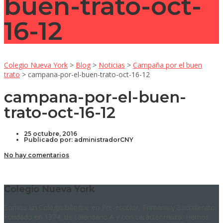
buen-trato-oct-
16-12
Colegio Nueva York
>
Blog
>
Noticias
>
Campaña por el buen
trato
>
campana-por-el-buen-trato-oct-16-12
campana-por-el-buen-
trato-oct-16-12
25 octubre, 2016
Publicado por:
administradorCNY
No hay comentarios
Colegio Nueva York
Somos un Colegio bilingüe en Pre-escolar, Primaria y Bachillerato.
Fundado en 1974, de calendario A y con carácter mixto. Hemos