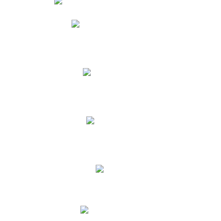
Phidias
Correo para Docentes
Biblioteca CNY
Cronograma
INEWS