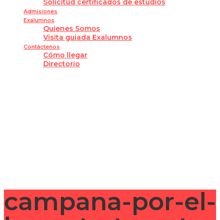
Solicitud certificados de estudios
Admisiones
Exalumnos
Quienes Somos
Visita guiada Exalumnos
Contáctenos
Cómo llegar
Directorio
¿Tienes alguna pregunta?
Enviar la consulta
Mensaje enviado
Cerrar
campana-por-el-