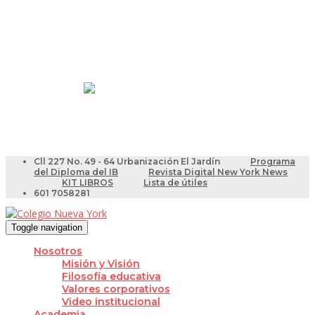
Resultados Pruebas Saber
Videotutoriales para Docentes
Cll 227 No. 49 - 64 Urbanización El Jardín
Programa
del Diploma del IB
Revista Digital New York News
KIT LIBROS
Lista de útiles
601 7058281
Toggle navigation
Nosotros
Misión y Visión
Filosofía educativa
Valores corporativos
Video institucional
Academia