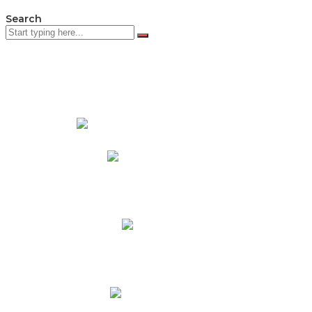
Search
PADRES DE FAMILIA
Padres CNY Online
Circulares a Padres
Cronograma