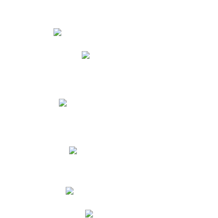
Estudiantes
Phidias
Biblioteca CNY
Cronograma de evaluaciones
Manual de Convivencia
Resultados Pruebas Saber