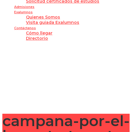
Solicitud certificados de estudios
Admisiones
Exalumnos
Quienes Somos
Visita guiada Exalumnos
Contáctenos
Cómo llegar
Directorio
¿Tienes alguna pregunta?
Enviar la consulta
Mensaje enviado
Cerrar
campana-por-el-