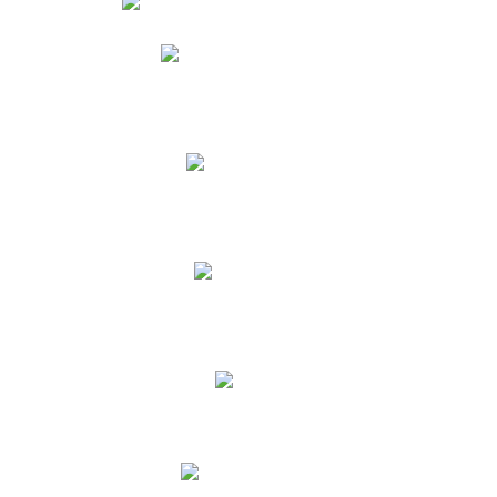
Phidias
Correo para Docentes
Biblioteca CNY
Cronograma
INEWS