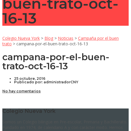
buen-trato-oct-
16-13
Colegio Nueva York
>
Blog
>
Noticias
>
Campaña por el buen
trato
>
campana-por-el-buen-trato-oct-16-13
campana-por-el-buen-
trato-oct-16-13
25 octubre, 2016
Publicado por:
administradorCNY
No hay comentarios
Colegio Nueva York
Somos un Colegio bilingüe en Pre-escolar, Primaria y Bachillerato.
Fundado en 1974, de calendario A y con carácter mixto. Hemos