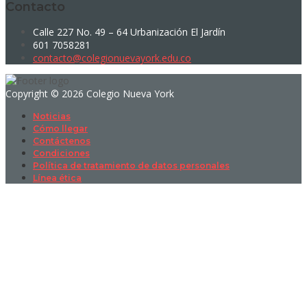
Contacto
Calle 227 No. 49 – 64 Urbanización El Jardín
601 7058281
contacto@colegionuevayork.edu.co
Copyright © 2026 Colegio Nueva York
Noticias
Cómo llegar
Contáctenos
Condiciones
Política de tratamiento de datos personales
Línea ética
Sign In
La contraseña debe tener un mínimo
de 8 caracteres de números y letras, y contener al menos 1 letra
mayúscula