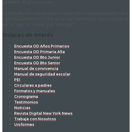
graduado 41 promociones.
La filosofía que orienta nuestra labor está enmarcada dentro de la
sigla RAAAASFADIAT-CIPE, en la cual resumimos nuestra razón de
ser: el “qué”, el “cómo” y el “para qué”.
Enlaces de interés
Encuesta OD Años Primarios
Encuesta OD Primaria Alta
Encuesta OD Bto Junior
Encuesta OD Bto Senior
Manual de convivencia
Manual de seguridad escolar
PEI
Circulares a padres
Formatos y manuales
Cronograma
Testimonios
Noticias
Revista Digital New York News
Trabaje con Nosotros
Uniformes