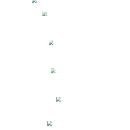
Phidias
Correo para Docentes
Biblioteca CNY
Cronograma
INEWS