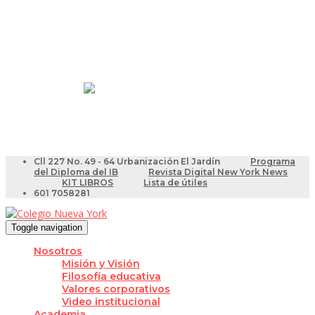
Resultados Pruebas Saber
Videotutoriales para Docentes
Cll 227 No. 49 - 64 Urbanización El Jardín
Programa
del Diploma del IB
Revista Digital New York News
KIT LIBROS
Lista de útiles
601 7058281
Toggle navigation
Nosotros
Misión y Visión
Filosofía educativa
Valores corporativos
Video institucional
Academia