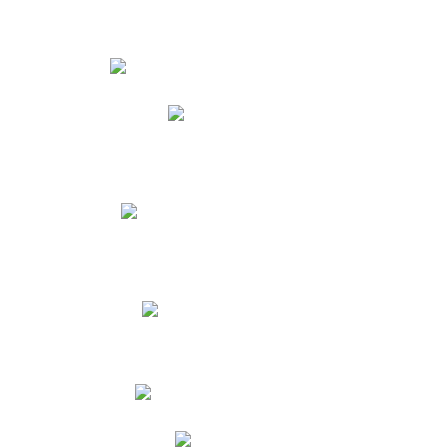
Estudiantes
Phidias
Biblioteca CNY
Cronograma de evaluaciones
Manual de Convivencia
Resultados Pruebas Saber