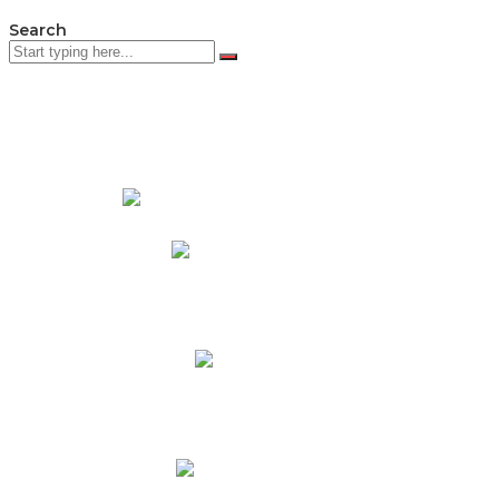
Search
PADRES DE FAMILIA
Padres CNY Online
Circulares a Padres
Cronograma