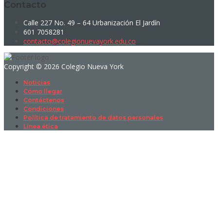
Contacto
Calle 227 No. 49 – 64 Urbanización El Jardín
601 7058281
contacto@colegionuevayork.edu.co
Copyright © 2026 Colegio Nueva York
Noticias
Cómo llegar
Contáctenos
Condiciones
Política de tratamiento de datos personales
Línea ética
Sign In
La contraseña debe tener un mínimo
de 8 caracteres de números y letras, y contener al menos 1 letra
mayúscula