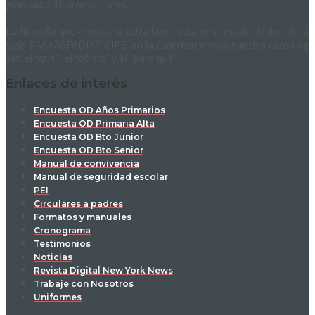
graduado 41 promociones.
La filosofía que orienta nuestra labor está enmarcada dentro de la
sigla RAAAASFADIAT-CIPE, en la cual resumimos nuestra razón de
ser: el “qué”, el “cómo” y el “para qué”.
Enlaces de interés
Encuesta OD Años Primarios
Encuesta OD Primaria Alta
Encuesta OD Bto Junior
Encuesta OD Bto Senior
Manual de convivencia
Manual de seguridad escolar
PEI
Circulares a padres
Formatos y manuales
Cronograma
Testimonios
Noticias
Revista Digital New York News
Trabaje con Nosotros
Uniformes