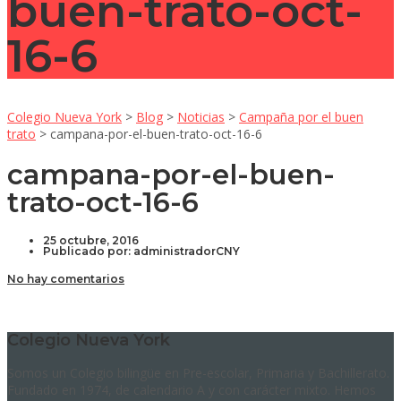
buen-trato-oct-
16-6
Colegio Nueva York
>
Blog
>
Noticias
>
Campaña por el buen
trato
>
campana-por-el-buen-trato-oct-16-6
campana-por-el-buen-
trato-oct-16-6
25 octubre, 2016
Publicado por:
administradorCNY
No hay comentarios
Colegio Nueva York
Somos un Colegio bilingüe en Pre-escolar, Primaria y Bachillerato.
Fundado en 1974, de calendario A y con carácter mixto. Hemos