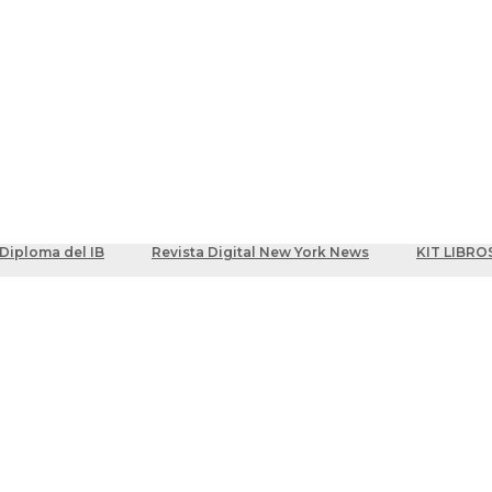
ber
centes
Diploma del IB
Revista Digital New York News
KIT LIBRO