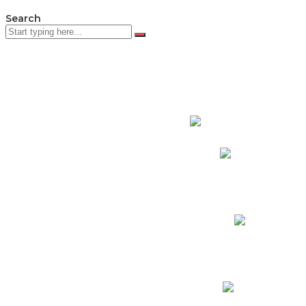
Search
PADRES DE F
Padres CNY Online
Circulares a Padres
Cronograma