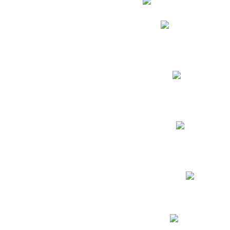
Phidias
Correo para Docent
Biblioteca CNY
Cronograma
INEWS