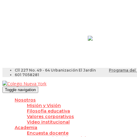
Resultados Pruebas Sa
Videotutoriales para Do
Cll 227 No. 49 - 64 Urbanización El Jardín
Programa del 
601 7058281
Toggle navigation
Nosotros
Misión y Visión
Filosofía educativa
Valores corporativos
Video institucional
Academia
Encuesta docente