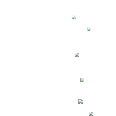
Estudian
Phidias
Biblioteca CNY
Cronograma de evaluac
Manual de Convivenc
Resultados Pruebas Sa