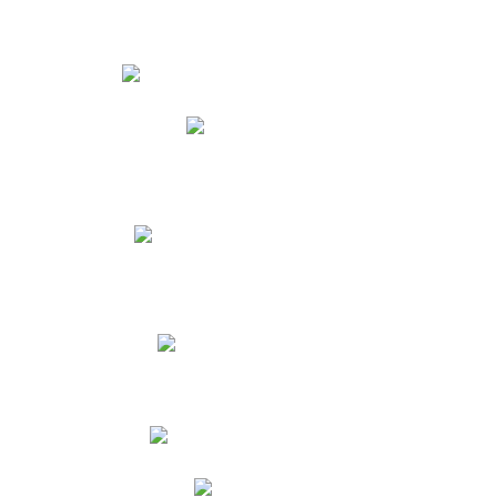
Estudiantes
Phidias
Biblioteca CNY
Cronograma de evaluaciones
Manual de Convivencia
Resultados Pruebas Saber