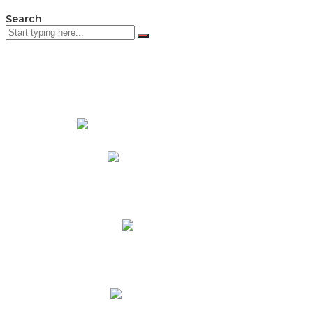
Search
PADRES DE FAMILIA
Padres CNY Online
Circulares a Padres
Cronograma