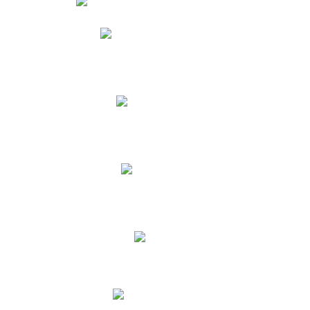
Phidias
Correo para Docentes
Biblioteca CNY
Cronograma
INEWS