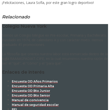
¡Felicitaciones, Laura Sofía, por este gran logro deportivo!
Relacionado
Colegio Nueva York
Somos un Colegio bilingüe en Pre-escolar, Primaria y Bachillerato.
Fundado en 1974, de calendario A y con carácter mixto. Hemos
graduado 41 promociones.
La filosofía que orienta nuestra labor está enmarcada dentro de la
sigla RAAAASFADIAT-CIPE, en la cual resumimos nuestra razón de
ser: el “qué”, el “cómo” y el “para qué”.
Enlaces de interés
Encuesta OD Años Primarios
Encuesta OD Primaria Alta
Encuesta OD Bto Junior
Encuesta OD Bto Senior
Manual de convivencia
Manual de seguridad escolar
PEI