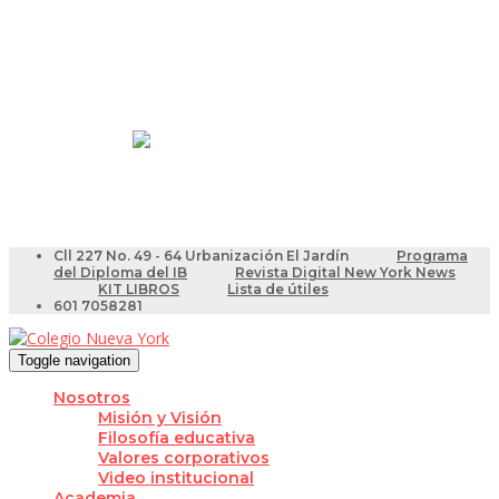
Resultados Pruebas Saber
Videotutoriales para Docentes
Cll 227 No. 49 - 64 Urbanización El Jardín
Programa
del Diploma del IB
Revista Digital New York News
KIT LIBROS
Lista de útiles
601 7058281
Toggle navigation
Nosotros
Misión y Visión
Filosofía educativa
Valores corporativos
Video institucional
Academia