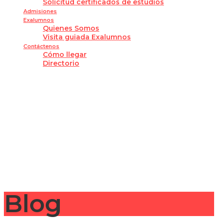
Solicitud certificados de estudios
Admisiones
Exalumnos
Quienes Somos
Visita guiada Exalumnos
Contáctenos
Cómo llegar
Directorio
¿Tienes alguna pregunta?
Enviar la consulta
Mensaje enviado
Cerrar
Blog