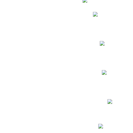
Phidias
Correo para Docent
Biblioteca CNY
Cronograma
INEWS