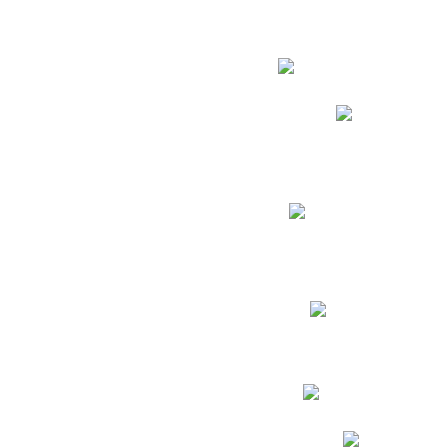
Estudian
Phidias
Biblioteca CNY
Cronograma de evaluac
Manual de Convivenc
Resultados Pruebas Sa