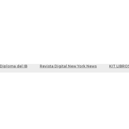
ber
centes
Diploma del IB
Revista Digital New York News
KIT LIBRO