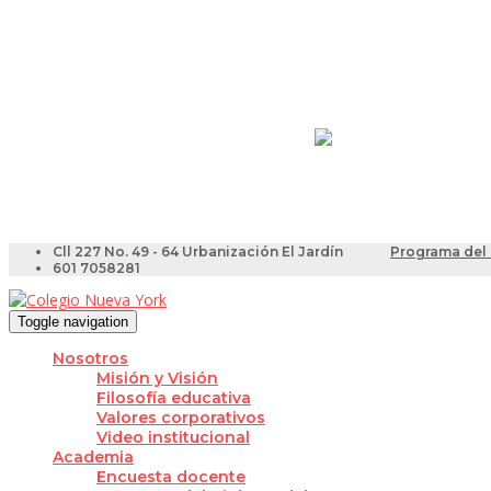
Resultados Pruebas Sa
Videotutoriales para Do
Cll 227 No. 49 - 64 Urbanización El Jardín
Programa del 
601 7058281
Toggle navigation
Nosotros
Misión y Visión
Filosofía educativa
Valores corporativos
Video institucional
Academia
Encuesta docente