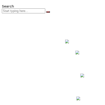
Search
PADRES DE F
Padres CNY Online
Circulares a Padres
Cronograma