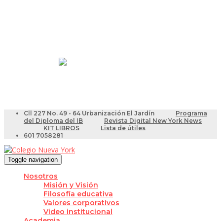
Resultados Pruebas Saber
Videotutoriales para Docentes
Cll 227 No. 49 - 64 Urbanización El Jardín
Programa
del Diploma del IB
Revista Digital New York News
KIT LIBROS
Lista de útiles
601 7058281
Toggle navigation
Nosotros
Misión y Visión
Filosofía educativa
Valores corporativos
Video institucional
Academia