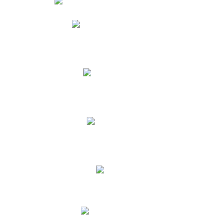
Phidias
Correo para Docentes
Biblioteca CNY
Cronograma
INEWS