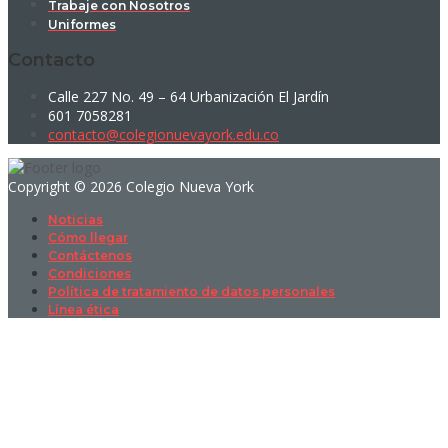
Trabaje con Nosotros
Uniformes
Contacto
Calle 227 No. 49 – 64 Urbanización El Jardín
601 7058281
contacto@colegionuevayork.edu.co
Copyright © 2026 Colegio Nueva York
Noticias
Cómo llegar
Contáctenos
Condiciones
Política de tratamiento de datos personales
Línea ética
Sign In
La contraseña debe tener un mínimo