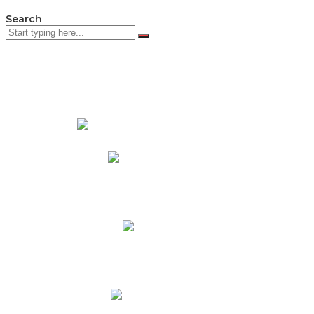
Search
PADRES DE FAMILIA
Padres CNY Online
Circulares a Padres
Cronograma