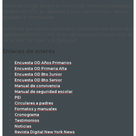
Somos un Colegio bilingüe en Pre-escolar, Primaria y Bachillerato.
Fundado en 1974, de calendario A y con carácter mixto. Hemos
graduado 41 promociones.
La filosofía que orienta nuestra labor está enmarcada dentro de la
sigla RAAAASFADIAT-CIPE, en la cual resumimos nuestra razón de
ser: el “qué”, el “cómo” y el “para qué”.
Enlaces de interés
Encuesta OD Años Primarios
Encuesta OD Primaria Alta
Encuesta OD Bto Junior
Encuesta OD Bto Senior
Manual de convivencia
Manual de seguridad escolar
PEI
Circulares a padres
Formatos y manuales
Cronograma
Testimonios
Noticias
Revista Digital New York News