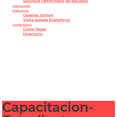
Solicitud certificados de estudios
Admisiones
Exalumnos
Quienes Somos
Visita guiada Exalumnos
Contáctenos
Cómo llegar
Directorio
¿Tienes alguna pregunta?
Enviar la consulta
Mensaje enviado
Cerrar
Capacitacion-