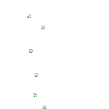
Estudiantes
Phidias
Biblioteca CNY
Cronograma de evaluaciones
Manual de Convivencia
Resultados Pruebas Saber