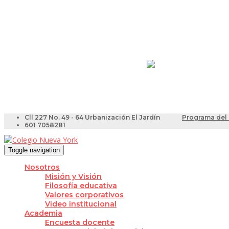
Resultados Pruebas Sa
Videotutoriales para Do
Cll 227 No. 49 - 64 Urbanización El Jardín
Programa del 
601 7058281
Toggle navigation
Nosotros
Misión y Visión
Filosofía educativa
Valores corporativos
Video institucional
Academia
Encuesta docente