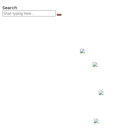
Search
PADRES DE F
Padres CNY Online
Circulares a Padres
Cronograma