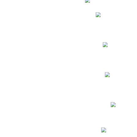
Phidias
Correo para Docent
Biblioteca CNY
Cronograma
INEWS