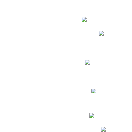
Estudian
Phidias
Biblioteca CNY
Cronograma de evaluac
Manual de Convivenc
Resultados Pruebas Sa