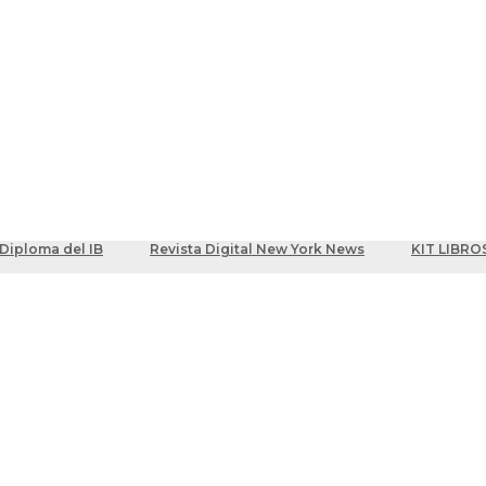
ber
centes
Diploma del IB
Revista Digital New York News
KIT LIBRO