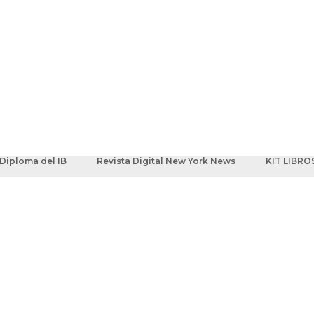
ber
centes
Diploma del IB
Revista Digital New York News
KIT LIBRO