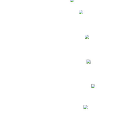
Phidias
Correo para Docent
Biblioteca CNY
Cronograma
INEWS