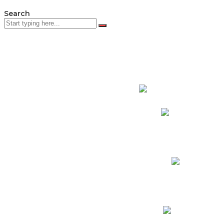
Search
PADRES DE F
Padres CNY Online
Circulares a Padres
Cronograma