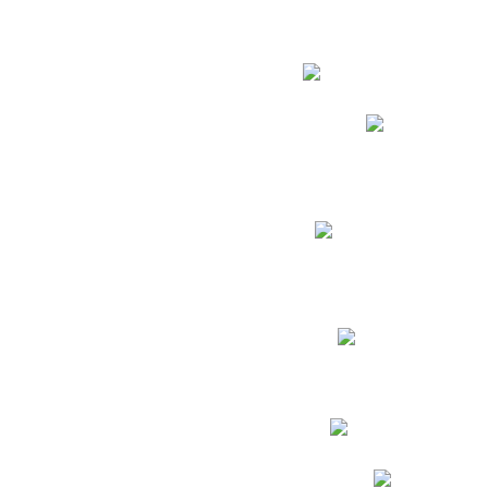
Estudian
Phidias
Biblioteca CNY
Cronograma de evaluac
Manual de Convivenc
Resultados Pruebas Sa