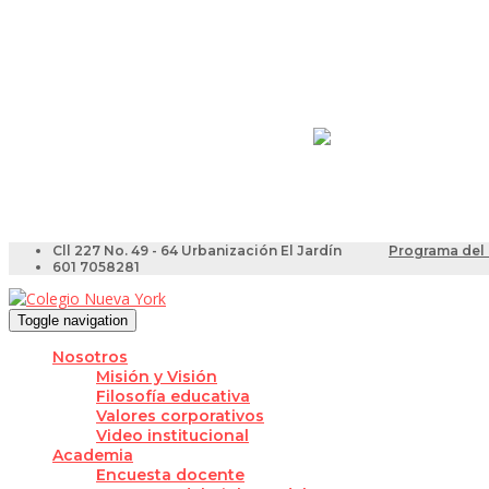
Resultados Pruebas Sa
Videotutoriales para Do
Cll 227 No. 49 - 64 Urbanización El Jardín
Programa del 
601 7058281
Toggle navigation
Nosotros
Misión y Visión
Filosofía educativa
Valores corporativos
Video institucional
Academia
Encuesta docente