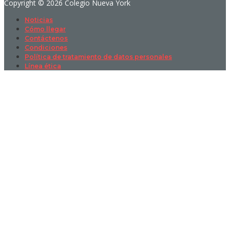
Copyright © 2026 Colegio Nueva York
Noticias
Cómo llegar
Contáctenos
Condiciones
Política de tratamiento de datos personales
Línea ética
Sign In
La contraseña debe tener un mínimo
de 8 caracteres de números y letras, y contener al menos 1 letra
mayúscula
I want to sign up as instructor
Recordarme