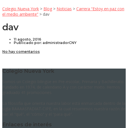
Colegio Nueva York
>
Blog
>
Noticias
>
Carrera “Estoy en paz con
el medio ambiente”
>
dav
dav
11 agosto, 2016
Publicado por:
administradorCNY
No hay comentarios
Colegio Nueva York
Somos un Colegio bilingüe en Pre-escolar, Primaria y Bachillerato.
Fundado en 1974, de calendario A y con carácter mixto. Hemos
graduado 41 promociones.
La filosofía que orienta nuestra labor está enmarcada dentro de la
sigla RAAAASFADIAT-CIPE, en la cual resumimos nuestra razón de
ser: el “qué”, el “cómo” y el “para qué”.
Enlaces de interés