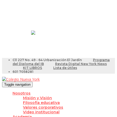
Resultados Pruebas Saber
Videotutoriales para Docentes
Cll 227 No. 49 - 64 Urbanización El Jardín
Programa
del Diploma del IB
Revista Digital New York News
KIT LIBROS
Lista de útiles
601 7058281
Toggle navigation
Nosotros
Misión y Visión
Filosofía educativa
Valores corporativos
Video institucional
Academia