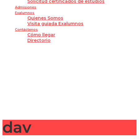
Solicitud certificados de estudios
Admisiones
Exalumnos
Quienes Somos
Visita guiada Exalumnos
Contáctenos
Cómo llegar
Directorio
¿Tienes alguna pregunta?
Enviar la consulta
Mensaje enviado
Cerrar
dav