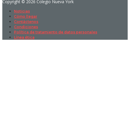
Copyright © 2026 Colegio Nueva York
Noticias
Cómo llegar
Contáctenos
Condiciones
Política de tratamiento de datos personales
Línea ética
Sign In
La contraseña debe tener un mínimo
de 8 caracteres de números y letras, y contener al menos 1 letra
mayúscula
I want to sign up as instructor
Recordarme