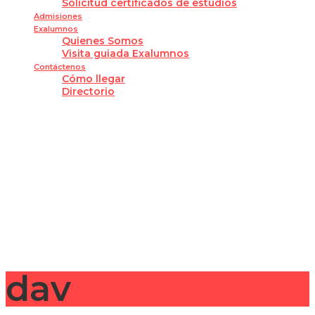
Solicitud certificados de estudios
Admisiones
Exalumnos
Quienes Somos
Visita guiada Exalumnos
Contáctenos
Cómo llegar
Directorio
¿Tienes alguna pregunta?
Enviar la consulta
Mensaje enviado
Cerrar
dav