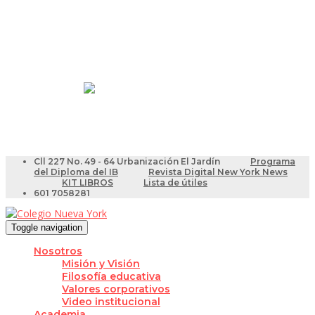
Resultados Pruebas Saber
Videotutoriales para Docentes
Cll 227 No. 49 - 64 Urbanización El Jardín
Programa
del Diploma del IB
Revista Digital New York News
KIT LIBROS
Lista de útiles
601 7058281
Toggle navigation
Nosotros
Misión y Visión
Filosofía educativa
Valores corporativos
Video institucional
Academia