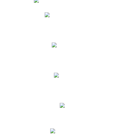
Phidias
Correo para Docentes
Biblioteca CNY
Cronograma
INEWS