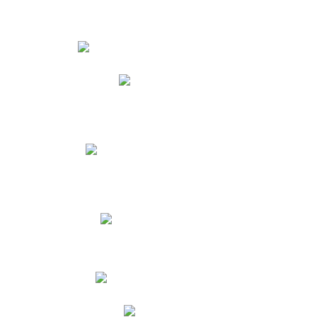
Estudiantes
Phidias
Biblioteca CNY
Cronograma de evaluaciones
Manual de Convivencia
Resultados Pruebas Saber