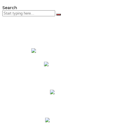
Search
PADRES DE FAMILIA
Padres CNY Online
Circulares a Padres
Cronograma