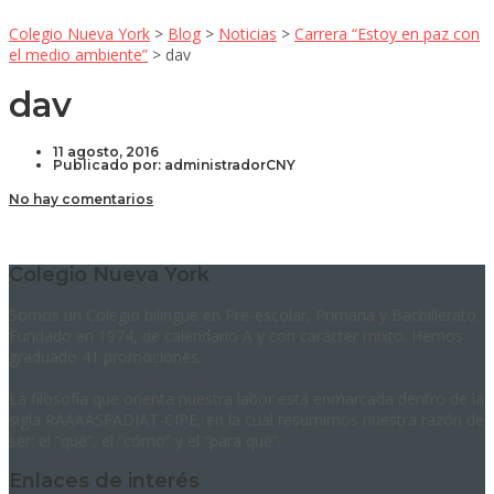
Colegio Nueva York
>
Blog
>
Noticias
>
Carrera “Estoy en paz con
el medio ambiente”
>
dav
dav
11 agosto, 2016
Publicado por:
administradorCNY
No hay comentarios
Colegio Nueva York
Somos un Colegio bilingüe en Pre-escolar, Primaria y Bachillerato.
Fundado en 1974, de calendario A y con carácter mixto. Hemos
graduado 41 promociones.
La filosofía que orienta nuestra labor está enmarcada dentro de la
sigla RAAAASFADIAT-CIPE, en la cual resumimos nuestra razón de
ser: el “qué”, el “cómo” y el “para qué”.
Enlaces de interés