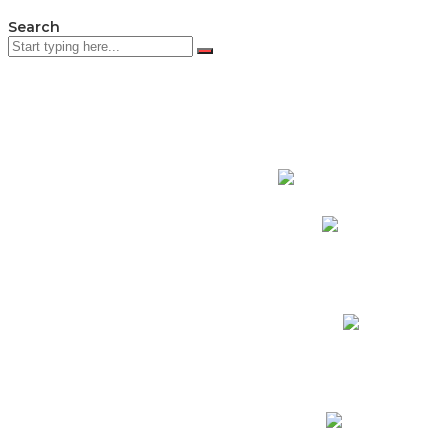
Search
PADRES DE F
Padres CNY Online
Circulares a Padres
Cronograma