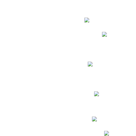
Estudian
Phidias
Biblioteca CNY
Cronograma de evaluac
Manual de Convivenc
Resultados Pruebas Sa