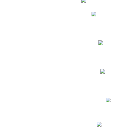
Phidias
Correo para Docent
Biblioteca CNY
Cronograma
INEWS