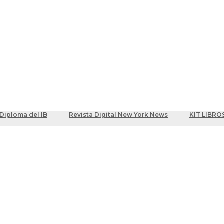
ber
centes
Diploma del IB
Revista Digital New York News
KIT LIBRO