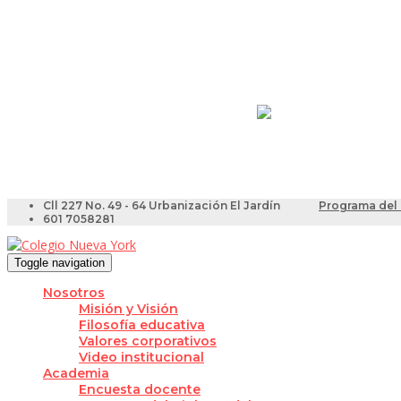
Resultados Pruebas Sa
Videotutoriales para Do
Cll 227 No. 49 - 64 Urbanización El Jardín
Programa del 
601 7058281
Toggle navigation
Nosotros
Misión y Visión
Filosofía educativa
Valores corporativos
Video institucional
Academia
Encuesta docente