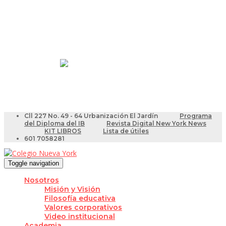
Resultados Pruebas Saber
Videotutoriales para Docentes
Cll 227 No. 49 - 64 Urbanización El Jardín
Programa
del Diploma del IB
Revista Digital New York News
KIT LIBROS
Lista de útiles
601 7058281
Toggle navigation
Nosotros
Misión y Visión
Filosofía educativa
Valores corporativos
Video institucional
Academia