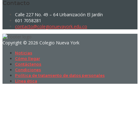
Contacto
Calle 227 No. 49 – 64 Urbanización El Jardín
601 7058281
contacto@colegionuevayork.edu.co
Copyright © 2026 Colegio Nueva York
Noticias
Cómo llegar
Contáctenos
Condiciones
Política de tratamiento de datos personales
Línea ética
Sign In
La contraseña debe tener un mínimo
de 8 caracteres de números y letras, y contener al menos 1 letra
mayúscula