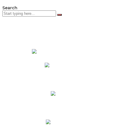
Search
PADRES DE FAMILIA
Padres CNY Online
Circulares a Padres
Cronograma