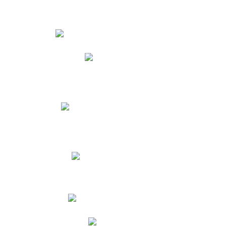
Estudiantes
Phidias
Biblioteca CNY
Cronograma de evaluaciones
Manual de Convivencia
Resultados Pruebas Saber