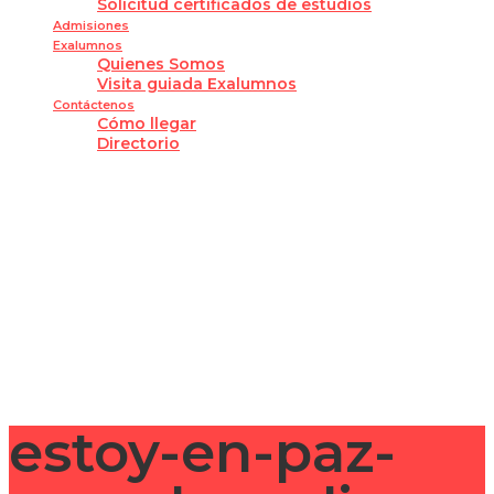
Solicitud certificados de estudios
Admisiones
Exalumnos
Quienes Somos
Visita guiada Exalumnos
Contáctenos
Cómo llegar
Directorio
¿Tienes alguna pregunta?
Enviar la consulta
Mensaje enviado
Cerrar
estoy-en-paz-