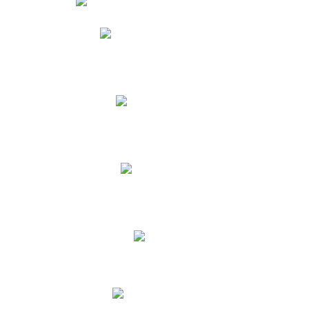
Phidias
Correo para Docentes
Biblioteca CNY
Cronograma
INEWS