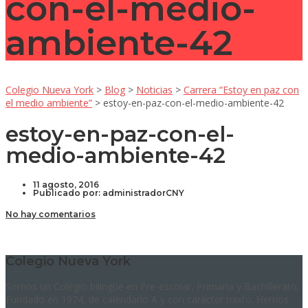
con-el-medio-
ambiente-42
Colegio Nueva York
>
Blog
>
Noticias
>
Carrera “Estoy en paz con
el medio ambiente”
>
estoy-en-paz-con-el-medio-ambiente-42
estoy-en-paz-con-el-
medio-ambiente-42
11 agosto, 2016
Publicado por:
administradorCNY
No hay comentarios
Colegio Nueva York
Somos un Colegio bilingüe en Pre-escolar, Primaria y Bachillerato.
Fundado en 1974, de calendario A y con carácter mixto. Hemos