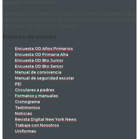
graduado 41 promociones.
La filosofía que orienta nuestra labor está enmarcada dentro de la
sigla RAAAASFADIAT-CIPE, en la cual resumimos nuestra razón de
ser: el “qué”, el “cómo” y el “para qué”.
Enlaces de interés
Encuesta OD Años Primarios
Encuesta OD Primaria Alta
Encuesta OD Bto Junior
Encuesta OD Bto Senior
Manual de convivencia
Manual de seguridad escolar
PEI
Circulares a padres
Formatos y manuales
Cronograma
Testimonios
Noticias
Revista Digital New York News
Trabaje con Nosotros
Uniformes