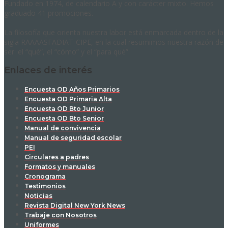
Fundado en 1974, de calendario A y con carácter mixto. Hemos
graduado 41 promociones.
La filosofía que orienta nuestra labor está enmarcada dentro de la
sigla RAAAASFADIAT-CIPE, en la cual resumimos nuestra razón de
ser: el “qué”, el “cómo” y el “para qué”.
Enlaces de interés
Encuesta OD Años Primarios
Encuesta OD Primaria Alta
Encuesta OD Bto Junior
Encuesta OD Bto Senior
Manual de convivencia
Manual de seguridad escolar
PEI
Circulares a padres
Formatos y manuales
Cronograma
Testimonios
Noticias
Revista Digital New York News
Trabaje con Nosotros
Uniformes