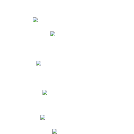
Estudiantes
Phidias
Biblioteca CNY
Cronograma de evaluaciones
Manual de Convivencia
Resultados Pruebas Saber