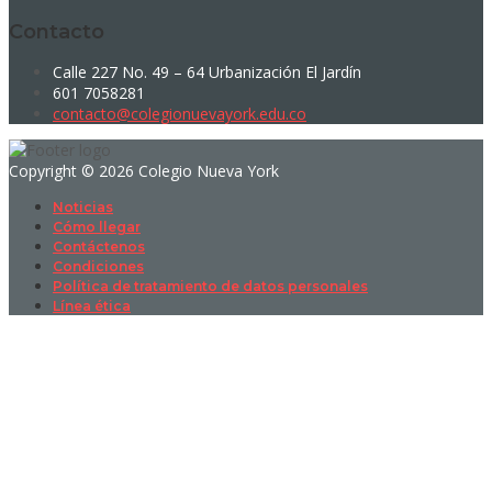
Contacto
Calle 227 No. 49 – 64 Urbanización El Jardín
601 7058281
contacto@colegionuevayork.edu.co
Copyright © 2026 Colegio Nueva York
Noticias
Cómo llegar
Contáctenos
Condiciones
Política de tratamiento de datos personales
Línea ética
Sign In
La contraseña debe tener un mínimo
de 8 caracteres de números y letras, y contener al menos 1 letra