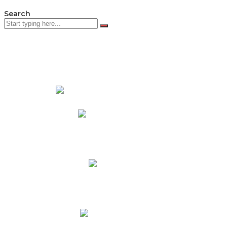
Search
PADRES DE FAMILIA
Padres CNY Online
Circulares a Padres
Cronograma