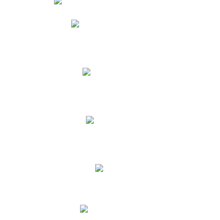
Phidias
Correo para Docentes
Biblioteca CNY
Cronograma
INEWS