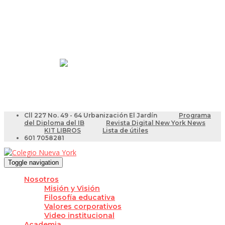
Resultados Pruebas Saber
Videotutoriales para Docentes
Cll 227 No. 49 - 64 Urbanización El Jardín
Programa
del Diploma del IB
Revista Digital New York News
KIT LIBROS
Lista de útiles
601 7058281
Toggle navigation
Nosotros
Misión y Visión
Filosofía educativa
Valores corporativos
Video institucional
Academia