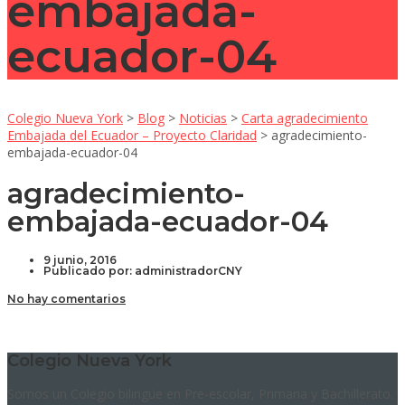
embajada-
ecuador-04
Colegio Nueva York
>
Blog
>
Noticias
>
Carta agradecimiento
Embajada del Ecuador – Proyecto Claridad
>
agradecimiento-
embajada-ecuador-04
agradecimiento-
embajada-ecuador-04
9 junio, 2016
Publicado por:
administradorCNY
No hay comentarios
Colegio Nueva York
Somos un Colegio bilingüe en Pre-escolar, Primaria y Bachillerato.