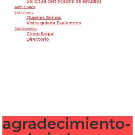
Solicitud certificados de estudios
Admisiones
Exalumnos
Quienes Somos
Visita guiada Exalumnos
Contáctenos
Cómo llegar
Directorio
¿Tienes alguna pregunta?
Enviar la consulta
Mensaje enviado
Cerrar
agradecimiento-