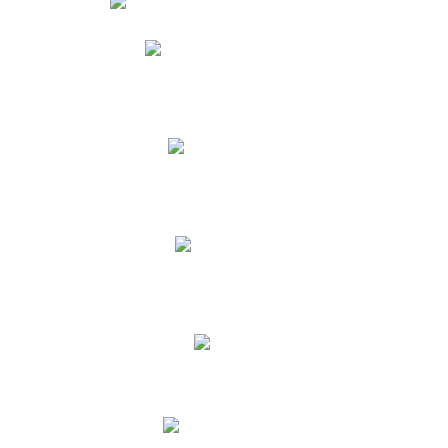
Phidias
Correo para Docentes
Biblioteca CNY
Cronograma
INEWS