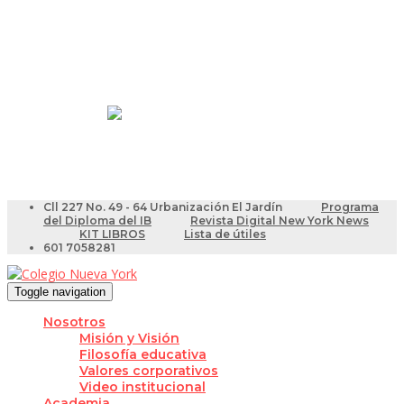
Resultados Pruebas Saber
Videotutoriales para Docentes
Cll 227 No. 49 - 64 Urbanización El Jardín
Programa
del Diploma del IB
Revista Digital New York News
KIT LIBROS
Lista de útiles
601 7058281
Toggle navigation
Nosotros
Misión y Visión
Filosofía educativa
Valores corporativos
Video institucional
Academia