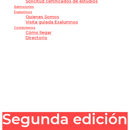
Solicitud certificados de estudios
Admisiones
Exalumnos
Quienes Somos
Visita guiada Exalumnos
Contáctenos
Cómo llegar
Directorio
¿Tienes alguna pregunta?
Enviar la consulta
Mensaje enviado
Cerrar
Segunda edición