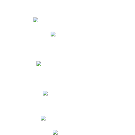
Estudiantes
Phidias
Biblioteca CNY
Cronograma de evaluaciones
Manual de Convivencia
Resultados Pruebas Saber