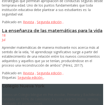
estrategias que permitan apropiación de conductas seguras desde
temprana edad. Uno de los puntos fundamentales que toda
institución educativa debe plantear a sus estudiantes es: la
seguridad vial.
Publicado en:
Revista
,
Segunda edición
,
La enseñanza de las matemáticas para la vida
18
Jul
Aprender matemáticas de manera motivante nos acerca más al
sentido de la vida, “el aprendizaje significativo surge a partir del
establecimiento de una relación entre los nuevos conocimientos
adquiridos y aquellos que ya se tenían, produciéndose en el
proceso una reconstrucción de ambos” (Pérez, 2017).
Publicado en:
Revista
,
Segunda edición
,
Etiquetas:
Segunda edición
,
Colegio Nueva York
Somos un Colegio bilingüe en Pre-escolar, Primaria y Bachillerato.
Fundado en 1974, de calendario A y con carácter mixto. Hemos
graduado 41 promociones.