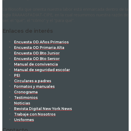
La filosofía que orienta nuestra labor está enmarcada dentro de la
sigla RAAAASFADIAT-CIPE, en la cual resumimos nuestra razón de
ser: el “qué”, el “cómo” y el “para qué”.
Enlaces de interés
Encuesta OD Años Primarios
Encuesta OD Primaria Alta
Encuesta OD Bto Junior
Encuesta OD Bto Senior
Manual de convivencia
Manual de seguridad escolar
PEI
Circulares a padres
Formatos y manuales
Cronograma
Testimonios
Noticias
Revista Digital New York News
Trabaje con Nosotros
Uniformes
Contacto