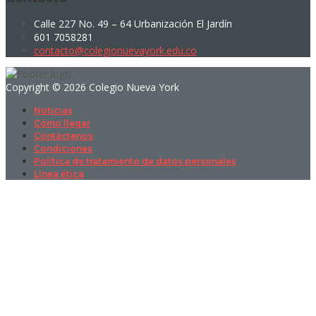
Calle 227 No. 49 – 64 Urbanización El Jardín
601 7058281
contacto@colegionuevayork.edu.co
Copyright © 2026 Colegio Nueva York
Noticias
Cómo llegar
Contáctenos
Condiciones
Política de tratamiento de datos personales
Línea ética
Sign In
La contraseña debe tener un mínimo
de 8 caracteres de números y letras, y contener al menos 1 letra
mayúscula