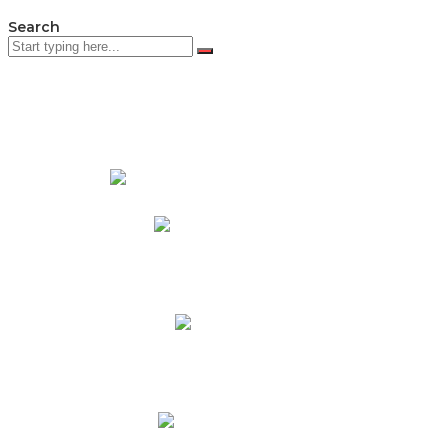
Search
PADRES DE FAMILIA
Padres CNY Online
Circulares a Padres
Cronograma