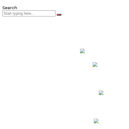
Search
PADRES DE F
Padres CNY Online
Circulares a Padres
Cronograma