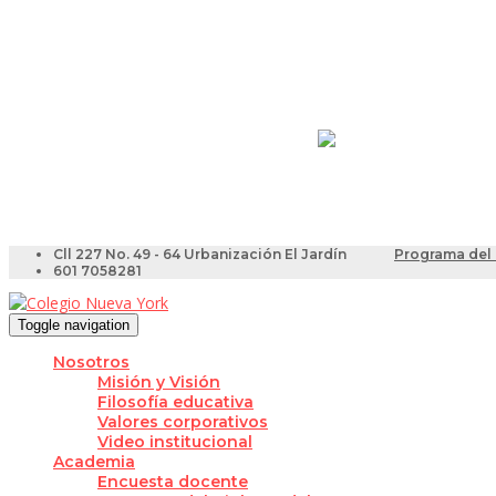
Resultados Pruebas Sa
Videotutoriales para Do
Cll 227 No. 49 - 64 Urbanización El Jardín
Programa del 
601 7058281
Toggle navigation
Nosotros
Misión y Visión
Filosofía educativa
Valores corporativos
Video institucional
Academia
Encuesta docente