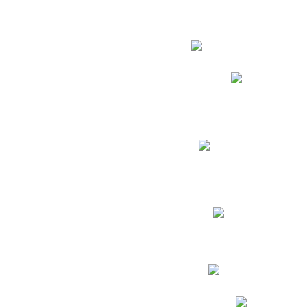
Estudian
Phidias
Biblioteca CNY
Cronograma de evaluac
Manual de Convivenc
Resultados Pruebas Sa