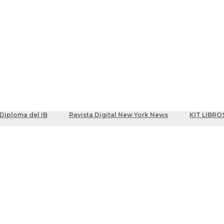
ber
centes
Diploma del IB
Revista Digital New York News
KIT LIBRO