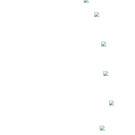
Phidias
Correo para Docent
Biblioteca CNY
Cronograma
INEWS