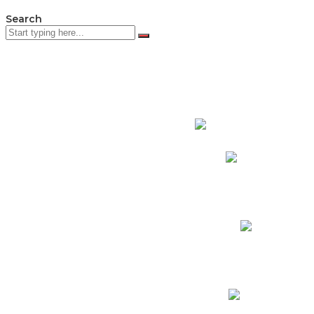
Search
PADRES DE F
Padres CNY Online
Circulares a Padres
Cronograma