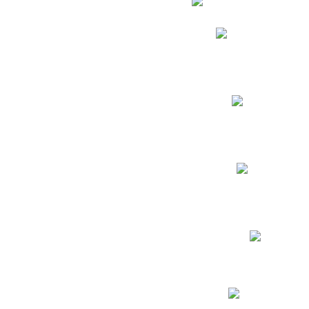
Phidias
Correo para Docent
Biblioteca CNY
Cronograma
INEWS