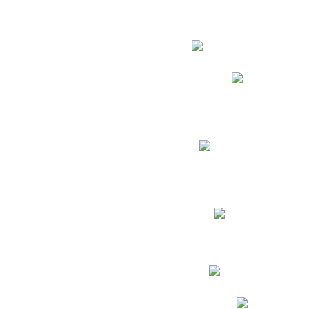
Estudian
Phidias
Biblioteca CNY
Cronograma de evaluac
Manual de Convivenc
Resultados Pruebas Sa