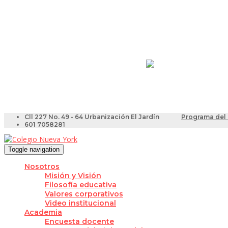
Resultados Pruebas Sa
Videotutoriales para Do
Cll 227 No. 49 - 64 Urbanización El Jardín
Programa del 
601 7058281
Toggle navigation
Nosotros
Misión y Visión
Filosofía educativa
Valores corporativos
Video institucional
Academia
Encuesta docente