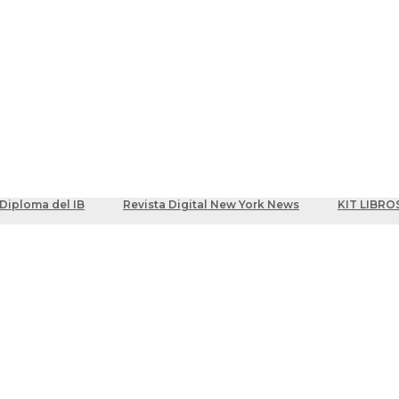
ber
centes
Diploma del IB
Revista Digital New York News
KIT LIBRO