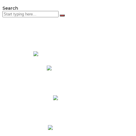
Search
PADRES DE FAMILIA
Padres CNY Online
Circulares a Padres
Cronograma