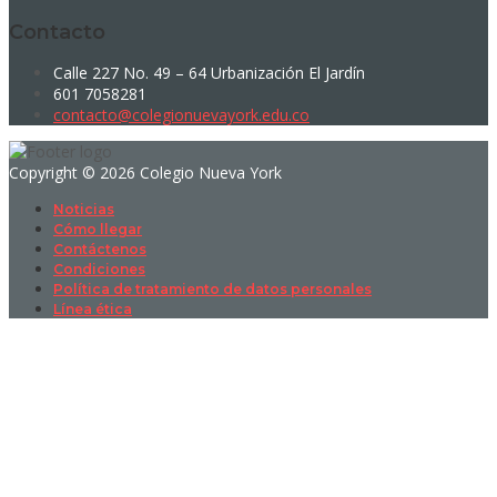
Contacto
Calle 227 No. 49 – 64 Urbanización El Jardín
601 7058281
contacto@colegionuevayork.edu.co
Copyright © 2026 Colegio Nueva York
Noticias
Cómo llegar
Contáctenos
Condiciones
Política de tratamiento de datos personales
Línea ética
Sign In
La contraseña debe tener un mínimo
de 8 caracteres de números y letras, y contener al menos 1 letra