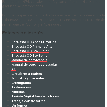
Fundado en 1974, de calendario A y con carácter mixto. Hemos
graduado 41 promociones.
La filosofía que orienta nuestra labor está enmarcada dentro de la
sigla RAAAASFADIAT-CIPE, en la cual resumimos nuestra razón de
ser: el “qué”, el “cómo” y el “para qué”.
Enlaces de interés
Encuesta OD Años Primarios
Encuesta OD Primaria Alta
Encuesta OD Bto Junior
Encuesta OD Bto Senior
Manual de convivencia
Manual de seguridad escolar
PEI
Circulares a padres
Formatos y manuales
Cronograma
Testimonios
Noticias
Revista Digital New York News
Trabaje con Nosotros
Uniformes