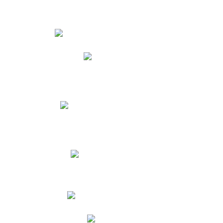
Estudiantes
Phidias
Biblioteca CNY
Cronograma de evaluaciones
Manual de Convivencia
Resultados Pruebas Saber