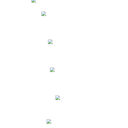
Phidias
Correo para Docentes
Biblioteca CNY
Cronograma
INEWS