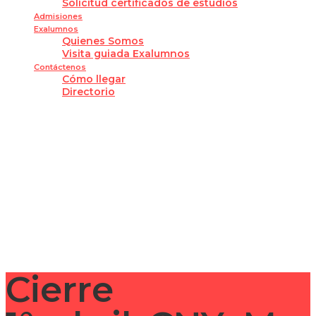
Solicitud certificados de estudios
Admisiones
Exalumnos
Quienes Somos
Visita guiada Exalumnos
Contáctenos
Cómo llegar
Directorio
¿Tienes alguna pregunta?
Enviar la consulta
Mensaje enviado
Cerrar
Cierre