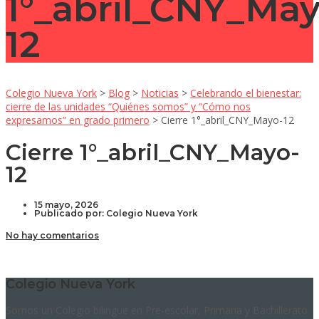
1°_abril_CNY_May
12
Colegio Nueva York
>
Blog
>
Noticias
>
Celebrando el bienestar:
cierre de las unidades “Quiénes somos” y “Cómo nos
expresamos” en grado primero
>
Cierre 1°_abril_CNY_Mayo-12
Cierre 1°_abril_CNY_Mayo-
12
15 mayo, 2026
Publicado por:
Colegio Nueva York
No hay comentarios
Colegio Nueva York
Somos un Colegio bilingüe en Pre-escolar, Primaria y Bachillerato.