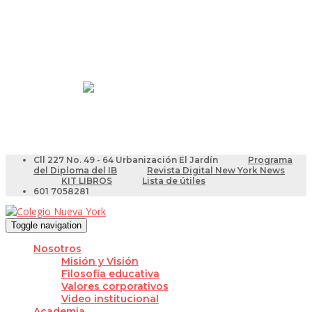
Resultados Pruebas Saber
Videotutoriales para Docentes
Cll 227 No. 49 - 64 Urbanización El Jardín
Programa
del Diploma del IB
Revista Digital New York News
KIT LIBROS
Lista de útiles
601 7058281
Toggle navigation
Nosotros
Misión y Visión
Filosofía educativa
Valores corporativos
Video institucional
Academia