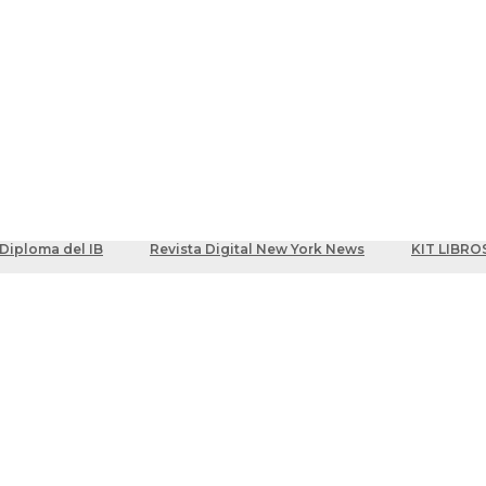
ber
centes
Diploma del IB
Revista Digital New York News
KIT LIBRO