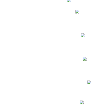
Phidias
Correo para Docent
Biblioteca CNY
Cronograma
INEWS