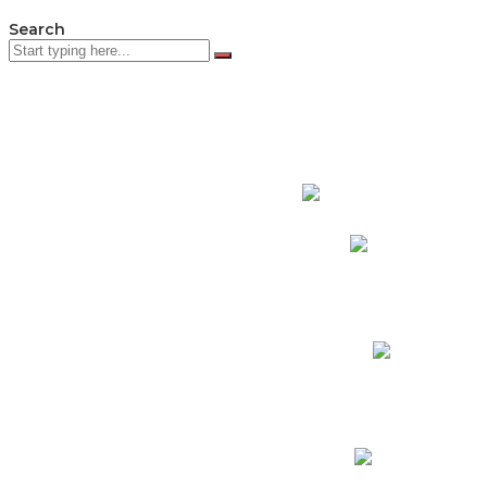
Search
PADRES DE F
Padres CNY Online
Circulares a Padres
Cronograma