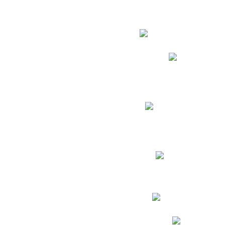
Estudian
Phidias
Biblioteca CNY
Cronograma de evaluac
Manual de Convivenc
Resultados Pruebas Sa