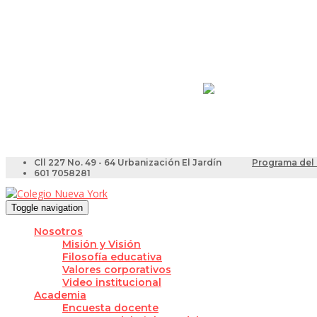
Resultados Pruebas Sa
Videotutoriales para Do
Cll 227 No. 49 - 64 Urbanización El Jardín
Programa del 
601 7058281
Toggle navigation
Nosotros
Misión y Visión
Filosofía educativa
Valores corporativos
Video institucional
Academia
Encuesta docente