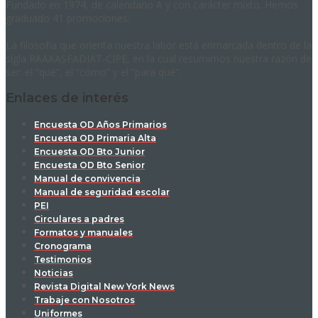
Fundado en 1974, de calendario A y con carácter mixto. Hemos
graduado 41 promociones.
La filosofía que orienta nuestra labor está enmarcada dentro de la
sigla RAAAASFADIAT-CIPE, en la cual resumimos nuestra razón de
ser: el “qué”, el “cómo” y el “para qué”.
Enlaces de interés
Encuesta OD Años Primarios
Encuesta OD Primaria Alta
Encuesta OD Bto Junior
Encuesta OD Bto Senior
Manual de convivencia
Manual de seguridad escolar
PEI
Circulares a padres
Formatos y manuales
Cronograma
Testimonios
Noticias
Revista Digital New York News
Trabaje con Nosotros
Uniformes