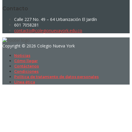
Contacto
Calle 227 No. 49 – 64 Urbanización El Jardín
601 7058281
contacto@colegionuevayork.edu.co
Copyright © 2026 Colegio Nueva York
Noticias
Cómo llegar
Contáctenos
Condiciones
Política de tratamiento de datos personales
Línea ética
Sign In
La contraseña debe tener un mínimo
de 8 caracteres de números y letras, y contener al menos 1 letra