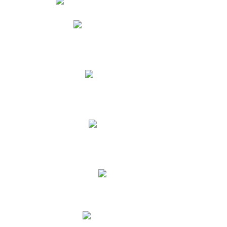
Phidias
Correo para Docentes
Biblioteca CNY
Cronograma
INEWS