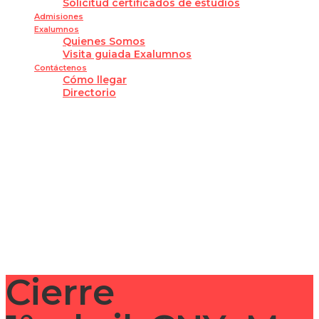
Solicitud certificados de estudios
Admisiones
Exalumnos
Quienes Somos
Visita guiada Exalumnos
Contáctenos
Cómo llegar
Directorio
¿Tienes alguna pregunta?
Enviar la consulta
Mensaje enviado
Cerrar
Cierre