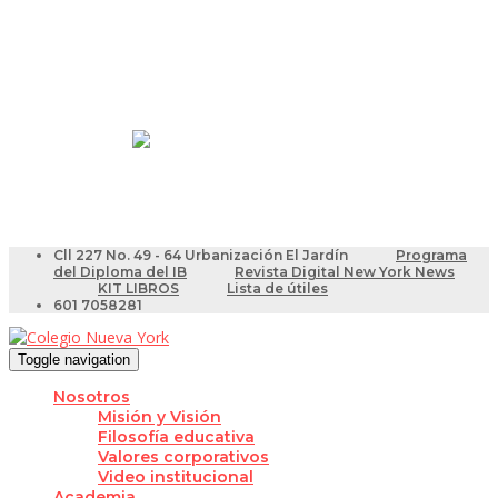
Resultados Pruebas Saber
Videotutoriales para Docentes
Cll 227 No. 49 - 64 Urbanización El Jardín
Programa
del Diploma del IB
Revista Digital New York News
KIT LIBROS
Lista de útiles
601 7058281
Toggle navigation
Nosotros
Misión y Visión
Filosofía educativa
Valores corporativos
Video institucional
Academia