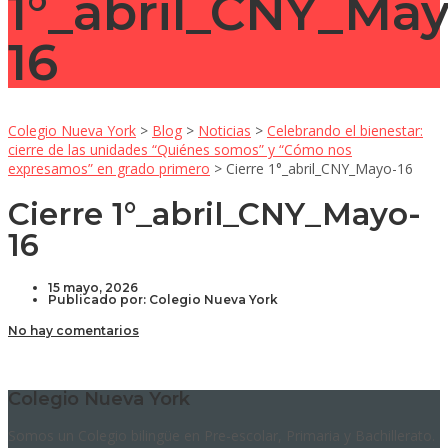
1°_abril_CNY_May
16
Colegio Nueva York
>
Blog
>
Noticias
>
Celebrando el bienestar:
cierre de las unidades “Quiénes somos” y “Cómo nos
expresamos” en grado primero
>
Cierre 1°_abril_CNY_Mayo-16
Cierre 1°_abril_CNY_Mayo-
16
15 mayo, 2026
Publicado por:
Colegio Nueva York
No hay comentarios
Colegio Nueva York
Somos un Colegio bilingüe en Pre-escolar, Primaria y Bachillerato.