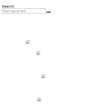
Search
PADRES DE FAMILIA
Padres CNY Online
Circulares a Padres
Cronograma