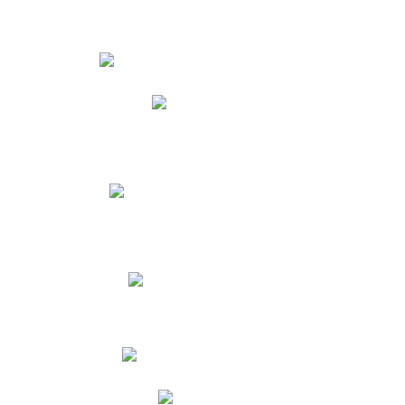
Estudiantes
Phidias
Biblioteca CNY
Cronograma de evaluaciones
Manual de Convivencia
Resultados Pruebas Saber