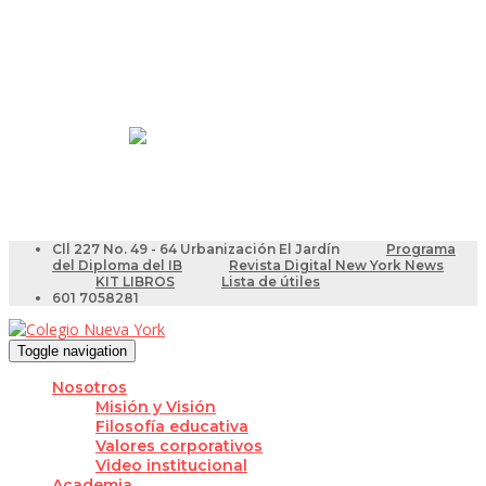
Resultados Pruebas Saber
Videotutoriales para Docentes
Cll 227 No. 49 - 64 Urbanización El Jardín
Programa
del Diploma del IB
Revista Digital New York News
KIT LIBROS
Lista de útiles
601 7058281
Toggle navigation
Nosotros
Misión y Visión
Filosofía educativa
Valores corporativos
Video institucional
Academia