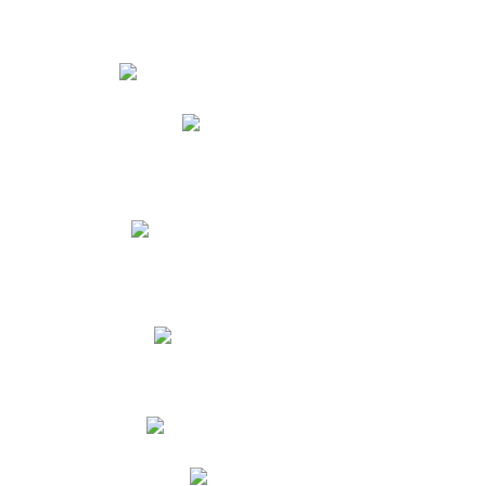
Estudiantes
Phidias
Biblioteca CNY
Cronograma de evaluaciones
Manual de Convivencia
Resultados Pruebas Saber