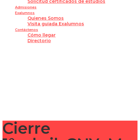
Solicitud certificados de estudios
Admisiones
Exalumnos
Quienes Somos
Visita guiada Exalumnos
Contáctenos
Cómo llegar
Directorio
¿Tienes alguna pregunta?
Enviar la consulta
Mensaje enviado
Cerrar
Cierre