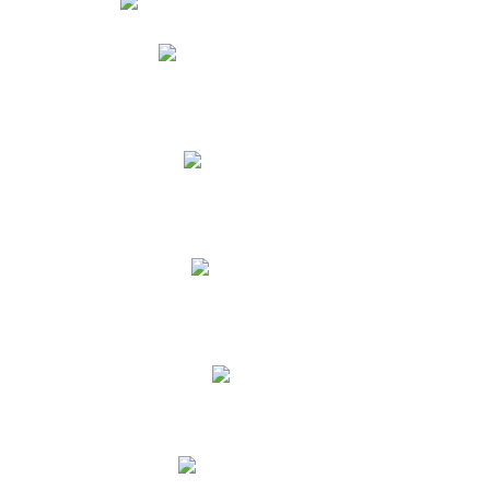
Phidias
Correo para Docentes
Biblioteca CNY
Cronograma
INEWS