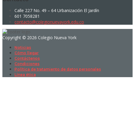
Calle 227 No. 49 – 64 Urbanización El Jardín
601 7058281
contacto@colegionuevayork.edu.co
Copyright © 2026 Colegio Nueva York
Noticias
Cómo llegar
Contáctenos
Condiciones
Política de tratamiento de datos personales
Línea ética
Sign In
La contraseña debe tener un mínimo
de 8 caracteres de números y letras, y contener al menos 1 letra
mayúscula