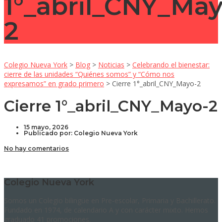
1°_abril_CNY_May
2
Colegio Nueva York
>
Blog
>
Noticias
>
Celebrando el bienestar:
cierre de las unidades “Quiénes somos” y “Cómo nos
expresamos” en grado primero
>
Cierre 1°_abril_CNY_Mayo-2
Cierre 1°_abril_CNY_Mayo-2
15 mayo, 2026
Publicado por:
Colegio Nueva York
No hay comentarios
Colegio Nueva York
Somos un Colegio bilingüe en Pre-escolar, Primaria y Bachillerato.
Fundado en 1974, de calendario A y con carácter mixto. Hemos
graduado 41 promociones.