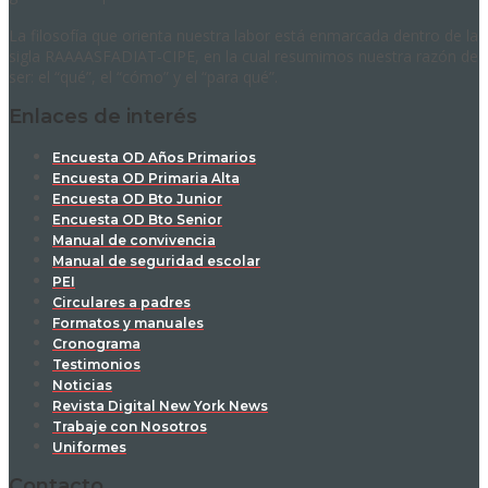
La filosofía que orienta nuestra labor está enmarcada dentro de la
sigla RAAAASFADIAT-CIPE, en la cual resumimos nuestra razón de
ser: el “qué”, el “cómo” y el “para qué”.
Enlaces de interés
Encuesta OD Años Primarios
Encuesta OD Primaria Alta
Encuesta OD Bto Junior
Encuesta OD Bto Senior
Manual de convivencia
Manual de seguridad escolar
PEI
Circulares a padres
Formatos y manuales
Cronograma
Testimonios
Noticias
Revista Digital New York News
Trabaje con Nosotros
Uniformes
Contacto