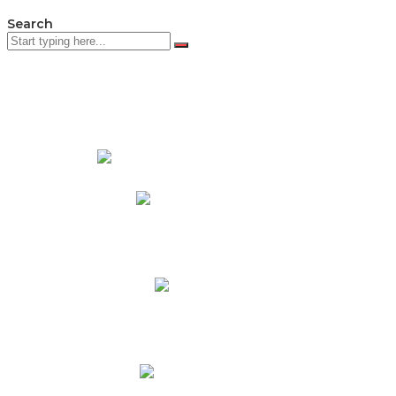
Search
PADRES DE FAMILIA
Padres CNY Online
Circulares a Padres
Cronograma