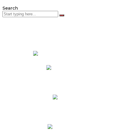
Search
PADRES DE FAMILIA
Padres CNY Online
Circulares a Padres
Cronograma