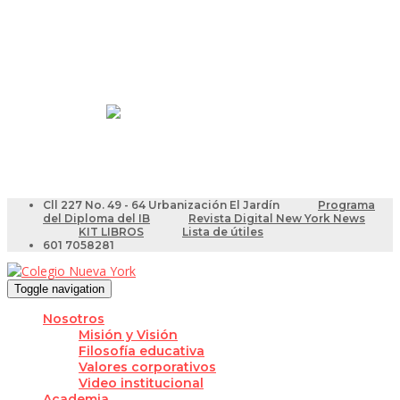
Resultados Pruebas Saber
Videotutoriales para Docentes
Cll 227 No. 49 - 64 Urbanización El Jardín
Programa
del Diploma del IB
Revista Digital New York News
KIT LIBROS
Lista de útiles
601 7058281
Toggle navigation
Nosotros
Misión y Visión
Filosofía educativa
Valores corporativos
Video institucional
Academia