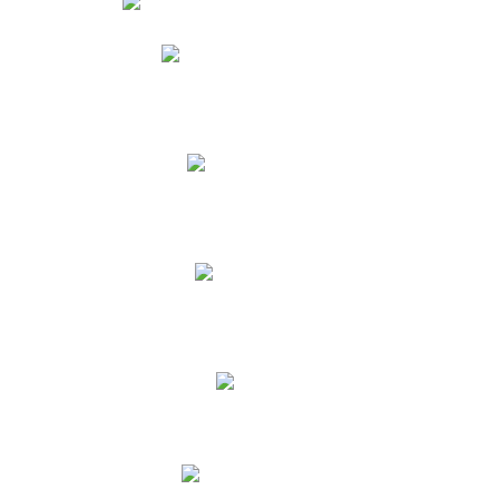
Phidias
Correo para Docentes
Biblioteca CNY
Cronograma
INEWS