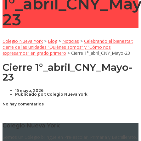
1°_abril_CNY_May
23
Colegio Nueva York
>
Blog
>
Noticias
>
Celebrando el bienestar:
cierre de las unidades “Quiénes somos” y “Cómo nos
expresamos” en grado primero
>
Cierre 1°_abril_CNY_Mayo-23
Cierre 1°_abril_CNY_Mayo-
23
15 mayo, 2026
Publicado por:
Colegio Nueva York
No hay comentarios
Colegio Nueva York
Somos un Colegio bilingüe en Pre-escolar, Primaria y Bachillerato.