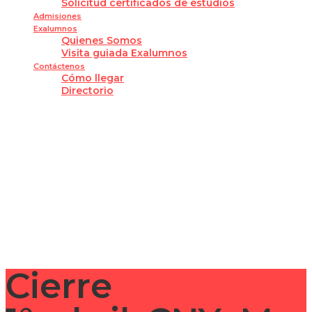
Solicitud certificados de estudios
Admisiones
Exalumnos
Quienes Somos
Visita guiada Exalumnos
Contáctenos
Cómo llegar
Directorio
¿Tienes alguna pregunta?
Enviar la consulta
Mensaje enviado
Cerrar
Cierre