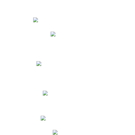
Estudiantes
Phidias
Biblioteca CNY
Cronograma de evaluaciones
Manual de Convivencia
Resultados Pruebas Saber