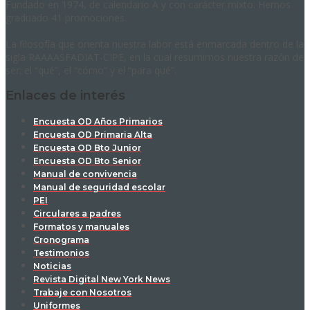
Fundado en 1974, de calendario A y con carácter mixto. Hemos
graduado 41 promociones.
La filosofía que orienta nuestra labor está enmarcada dentro de la
sigla RAAAASFADIAT-CIPE, en la cual resumimos nuestra razón de
ser: el “qué”, el “cómo” y el “para qué”.
Enlaces de interés
Encuesta OD Años Primarios
Encuesta OD Primaria Alta
Encuesta OD Bto Junior
Encuesta OD Bto Senior
Manual de convivencia
Manual de seguridad escolar
PEI
Circulares a padres
Formatos y manuales
Cronograma
Testimonios
Noticias
Revista Digital New York News
Trabaje con Nosotros
Uniformes