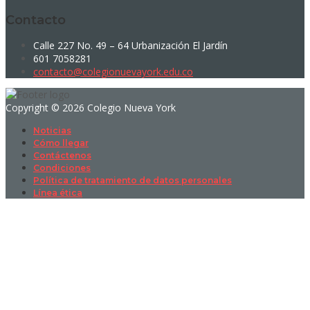
Contacto
Calle 227 No. 49 – 64 Urbanización El Jardín
601 7058281
contacto@colegionuevayork.edu.co
Copyright © 2026 Colegio Nueva York
Noticias
Cómo llegar
Contáctenos
Condiciones
Política de tratamiento de datos personales
Línea ética
Sign In
La contraseña debe tener un mínimo
de 8 caracteres de números y letras, y contener al menos 1 letra