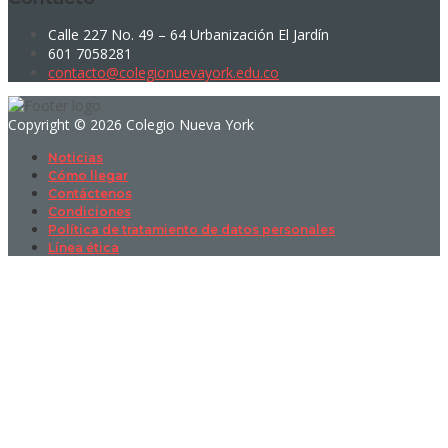
Calle 227 No. 49 – 64 Urbanización El Jardín
601 7058281
contacto@colegionuevayork.edu.co
Copyright © 2026 Colegio Nueva York
Noticias
Cómo llegar
Contáctenos
Condiciones
Política de tratamiento de datos personales
Línea ética
Sign In
La contraseña debe tener un mínimo
de 8 caracteres de números y letras, y contener al menos 1 letra
mayúscula