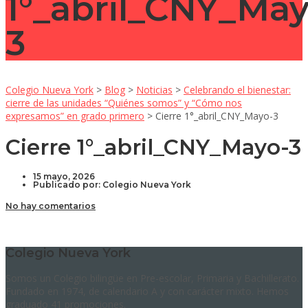
1°_abril_CNY_May
3
Colegio Nueva York
>
Blog
>
Noticias
>
Celebrando el bienestar:
cierre de las unidades “Quiénes somos” y “Cómo nos
expresamos” en grado primero
>
Cierre 1°_abril_CNY_Mayo-3
Cierre 1°_abril_CNY_Mayo-3
15 mayo, 2026
Publicado por:
Colegio Nueva York
No hay comentarios
Colegio Nueva York
Somos un Colegio bilingüe en Pre-escolar, Primaria y Bachillerato.
Fundado en 1974, de calendario A y con carácter mixto. Hemos
graduado 41 promociones.