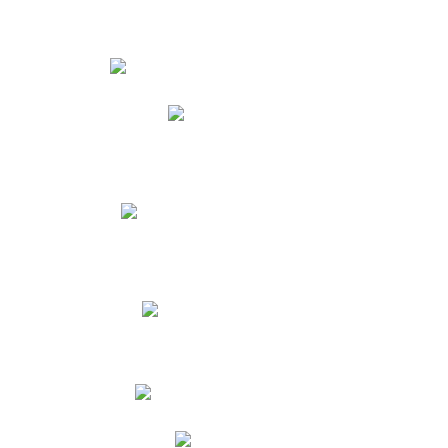
Estudiantes
Phidias
Biblioteca CNY
Cronograma de evaluaciones
Manual de Convivencia
Resultados Pruebas Saber