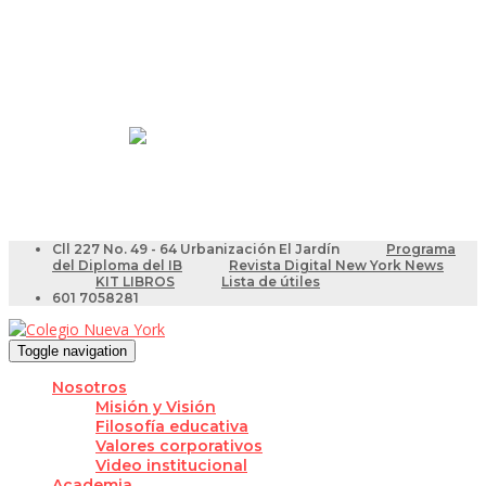
Resultados Pruebas Saber
Videotutoriales para Docentes
Cll 227 No. 49 - 64 Urbanización El Jardín
Programa
del Diploma del IB
Revista Digital New York News
KIT LIBROS
Lista de útiles
601 7058281
Toggle navigation
Nosotros
Misión y Visión
Filosofía educativa
Valores corporativos
Video institucional
Academia