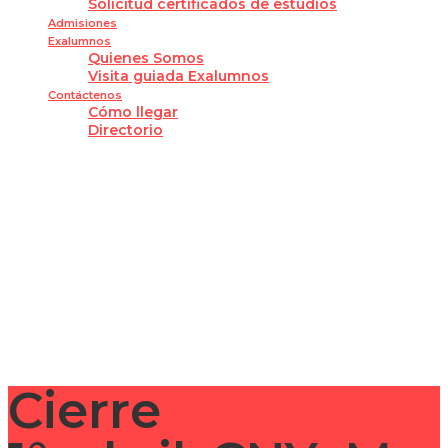
Solicitud certificados de estudios
Admisiones
Exalumnos
Quienes Somos
Visita guiada Exalumnos
Contáctenos
Cómo llegar
Directorio
¿Tienes alguna pregunta?
Enviar la consulta
Mensaje enviado
Cerrar
Cierre