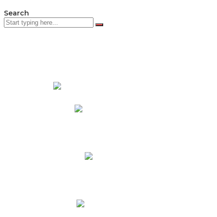
Search
PADRES DE FAMILIA
Padres CNY Online
Circulares a Padres
Cronograma