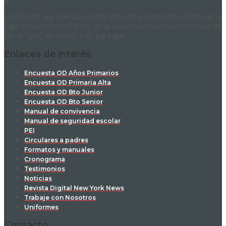
La filosofía que orienta nuestra labor está enmarcada dentro de la
sigla RAAAASFADIAT-CIPE, en la cual resumimos nuestra razón de
ser: el “qué”, el “cómo” y el “para qué”.
Enlaces de interés
Encuesta OD Años Primarios
Encuesta OD Primaria Alta
Encuesta OD Bto Junior
Encuesta OD Bto Senior
Manual de convivencia
Manual de seguridad escolar
PEI
Circulares a padres
Formatos y manuales
Cronograma
Testimonios
Noticias
Revista Digital New York News
Trabaje con Nosotros
Uniformes
Contacto