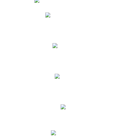
Phidias
Correo para Docentes
Biblioteca CNY
Cronograma
INEWS