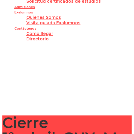
Solicitud certificados de estudios
Admisiones
Exalumnos
Quienes Somos
Visita guiada Exalumnos
Contáctenos
Cómo llegar
Directorio
¿Tienes alguna pregunta?
Enviar la consulta
Mensaje enviado
Cerrar
Cierre