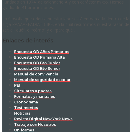
Fundado en 1974, de calendario A y con carácter mixto. Hemos
graduado 41 promociones.
La filosofía que orienta nuestra labor está enmarcada dentro de la
sigla RAAAASFADIAT-CIPE, en la cual resumimos nuestra razón de
ser: el “qué”, el “cómo” y el “para qué”.
Enlaces de interés
Encuesta OD Años Primarios
Encuesta OD Primaria Alta
Encuesta OD Bto Junior
Encuesta OD Bto Senior
Manual de convivencia
Manual de seguridad escolar
PEI
Circulares a padres
Formatos y manuales
Cronograma
Testimonios
Noticias
Revista Digital New York News
Trabaje con Nosotros
Uniformes