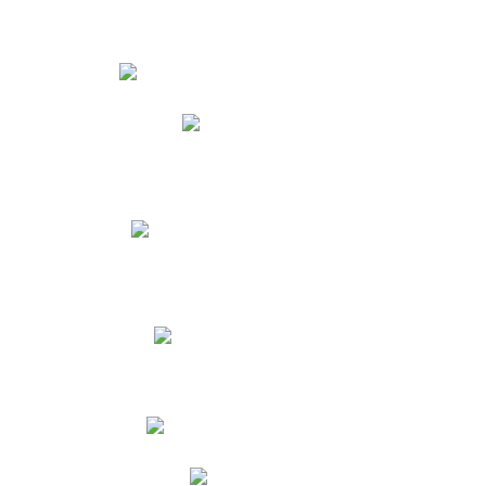
Estudiantes
Phidias
Biblioteca CNY
Cronograma de evaluaciones
Manual de Convivencia
Resultados Pruebas Saber