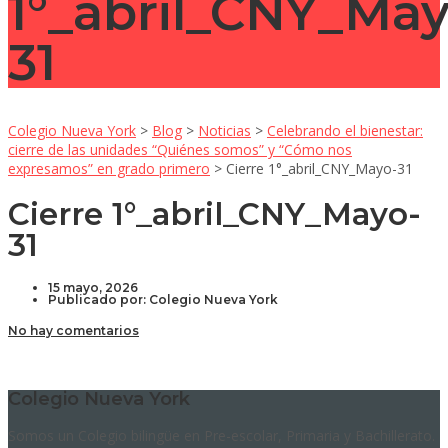
1°_abril_CNY_May
31
Colegio Nueva York
>
Blog
>
Noticias
>
Celebrando el bienestar:
cierre de las unidades “Quiénes somos” y “Cómo nos
expresamos” en grado primero
>
Cierre 1°_abril_CNY_Mayo-31
Cierre 1°_abril_CNY_Mayo-
31
15 mayo, 2026
Publicado por:
Colegio Nueva York
No hay comentarios
Colegio Nueva York
Somos un Colegio bilingüe en Pre-escolar, Primaria y Bachillerato.