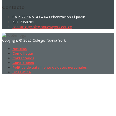
Contacto
Calle 227 No. 49 – 64 Urbanización El Jardín
601 7058281
contacto@colegionuevayork.edu.co
Copyright © 2026 Colegio Nueva York
Noticias
Cómo llegar
Contáctenos
Condiciones
Política de tratamiento de datos personales
Línea ética
Sign In
La contraseña debe tener un mínimo
de 8 caracteres de números y letras, y contener al menos 1 letra