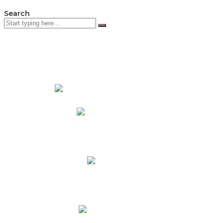
Search
PADRES DE FAMILIA
Padres CNY Online
Circulares a Padres
Cronograma