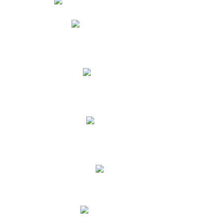
Phidias
Correo para Docentes
Biblioteca CNY
Cronograma
INEWS