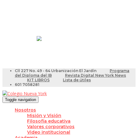
Resultados Pruebas Saber
Videotutoriales para Docentes
Cll 227 No. 49 - 64 Urbanización El Jardín
Programa
del Diploma del IB
Revista Digital New York News
KIT LIBROS
Lista de útiles
601 7058281
Toggle navigation
Nosotros
Misión y Visión
Filosofía educativa
Valores corporativos
Video institucional
Academia