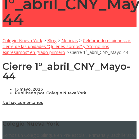
1°_abril_CNY_May
44
Colegio Nueva York
>
Blog
>
Noticias
>
Celebrando el bienestar:
cierre de las unidades “Quiénes somos” y “Cómo nos
expresamos” en grado primero
>
Cierre 1°_abril_CNY_Mayo-44
Cierre 1°_abril_CNY_Mayo-
44
15 mayo, 2026
Publicado por:
Colegio Nueva York
No hay comentarios
Colegio Nueva York
Somos un Colegio bilingüe en Pre-escolar, Primaria y Bachillerato.