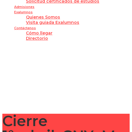
Solicitud certificados de estudios
Admisiones
Exalumnos
Quienes Somos
Visita guiada Exalumnos
Contáctenos
Cómo llegar
Directorio
¿Tienes alguna pregunta?
Enviar la consulta
Mensaje enviado
Cerrar
Cierre