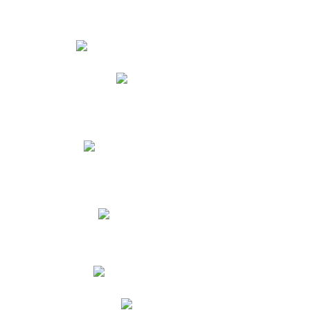
Estudiantes
Phidias
Biblioteca CNY
Cronograma de evaluaciones
Manual de Convivencia
Resultados Pruebas Saber