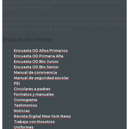
Fundado en 1974, de calendario A y con carácter mixto. Hemos
graduado 41 promociones.
La filosofía que orienta nuestra labor está enmarcada dentro de la
sigla RAAAASFADIAT-CIPE, en la cual resumimos nuestra razón de
ser: el “qué”, el “cómo” y el “para qué”.
Enlaces de interés
Encuesta OD Años Primarios
Encuesta OD Primaria Alta
Encuesta OD Bto Junior
Encuesta OD Bto Senior
Manual de convivencia
Manual de seguridad escolar
PEI
Circulares a padres
Formatos y manuales
Cronograma
Testimonios
Noticias
Revista Digital New York News
Trabaje con Nosotros
Uniformes