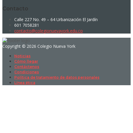
Contacto
Calle 227 No. 49 – 64 Urbanización El Jardín
601 7058281
contacto@colegionuevayork.edu.co
Copyright © 2026 Colegio Nueva York
Noticias
Cómo llegar
Contáctenos
Condiciones
Política de tratamiento de datos personales
Línea ética
Sign In
La contraseña debe tener un mínimo
de 8 caracteres de números y letras, y contener al menos 1 letra