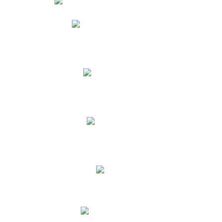
Phidias
Correo para Docentes
Biblioteca CNY
Cronograma
INEWS