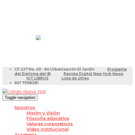
Resultados Pruebas Saber
Videotutoriales para Docentes
Cll 227 No. 49 - 64 Urbanización El Jardín
Programa
del Diploma del IB
Revista Digital New York News
KIT LIBROS
Lista de útiles
601 7058281
Toggle navigation
Nosotros
Misión y Visión
Filosofía educativa
Valores corporativos
Video institucional
Academia