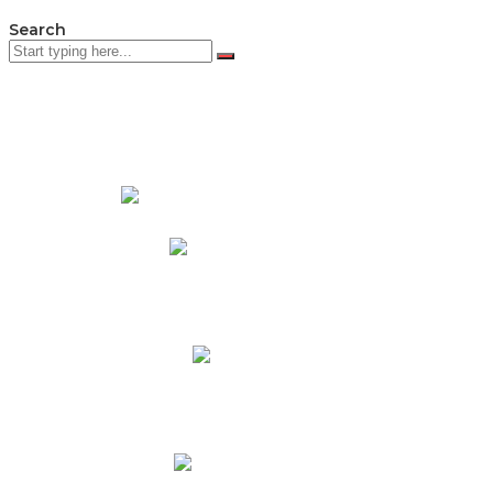
Search
PADRES DE FAMILIA
Padres CNY Online
Circulares a Padres
Cronograma