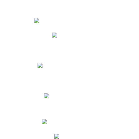
Estudiantes
Phidias
Biblioteca CNY
Cronograma de evaluaciones
Manual de Convivencia
Resultados Pruebas Saber