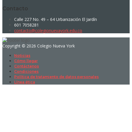
Contacto
Calle 227 No. 49 – 64 Urbanización El Jardín
601 7058281
contacto@colegionuevayork.edu.co
Copyright © 2026 Colegio Nueva York
Noticias
Cómo llegar
Contáctenos
Condiciones
Política de tratamiento de datos personales
Línea ética
Sign In
La contraseña debe tener un mínimo
de 8 caracteres de números y letras, y contener al menos 1 letra