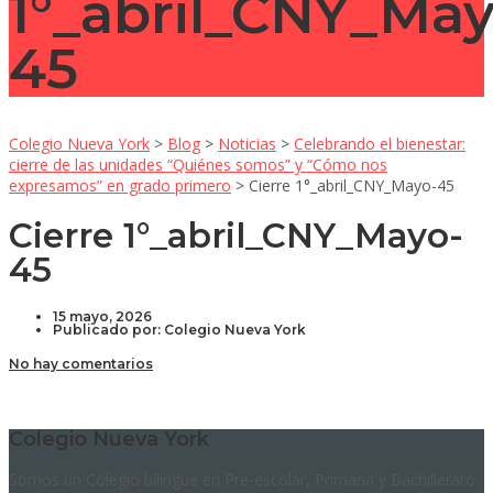
1°_abril_CNY_May
45
Colegio Nueva York
>
Blog
>
Noticias
>
Celebrando el bienestar:
cierre de las unidades “Quiénes somos” y “Cómo nos
expresamos” en grado primero
>
Cierre 1°_abril_CNY_Mayo-45
Cierre 1°_abril_CNY_Mayo-
45
15 mayo, 2026
Publicado por:
Colegio Nueva York
No hay comentarios
Colegio Nueva York
Somos un Colegio bilingüe en Pre-escolar, Primaria y Bachillerato.