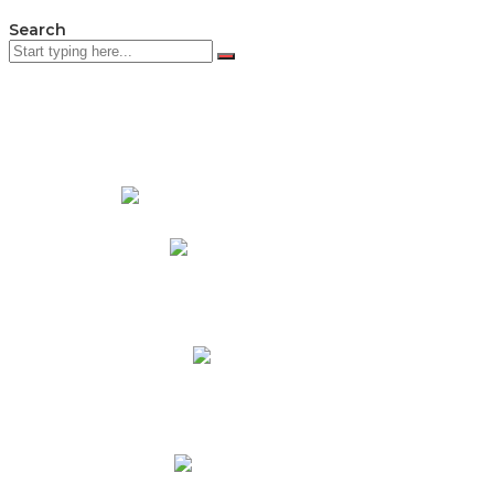
Search
PADRES DE FAMILIA
Padres CNY Online
Circulares a Padres
Cronograma