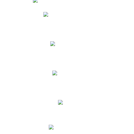
Phidias
Correo para Docentes
Biblioteca CNY
Cronograma
INEWS