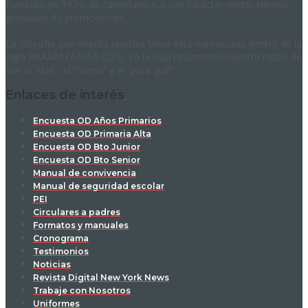
Fundado en 1974, de calendario A y con carácter mixto. Hemos
graduado 41 promociones.
La filosofía que orienta nuestra labor está enmarcada dentro de la
sigla RAAAASFADIAT-CIPE, en la cual resumimos nuestra razón de
ser: el “qué”, el “cómo” y el “para qué”.
Enlaces de interés
Encuesta OD Años Primarios
Encuesta OD Primaria Alta
Encuesta OD Bto Junior
Encuesta OD Bto Senior
Manual de convivencia
Manual de seguridad escolar
PEI
Circulares a padres
Formatos y manuales
Cronograma
Testimonios
Noticias
Revista Digital New York News
Trabaje con Nosotros
Uniformes