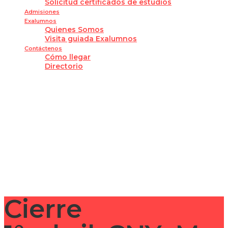
Solicitud certificados de estudios
Admisiones
Exalumnos
Quienes Somos
Visita guiada Exalumnos
Contáctenos
Cómo llegar
Directorio
¿Tienes alguna pregunta?
Enviar la consulta
Mensaje enviado
Cerrar
Cierre