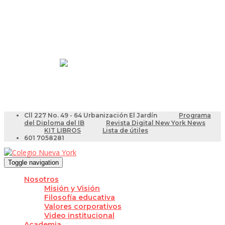
Resultados Pruebas Saber
Videotutoriales para Docentes
Cll 227 No. 49 - 64 Urbanización El Jardín
Programa
del Diploma del IB
Revista Digital New York News
KIT LIBROS
Lista de útiles
601 7058281
Toggle navigation
Nosotros
Misión y Visión
Filosofía educativa
Valores corporativos
Video institucional
Academia